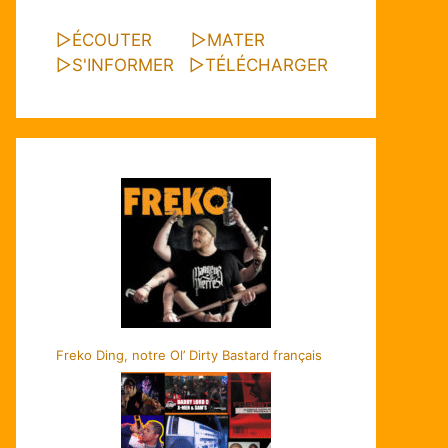
▷
ÉCOUTER
▷
MATER
▷
S'INFORMER
▷
TÉLÉCHARGER
Freko Ding, notre Ol’ Dirty Bastard français