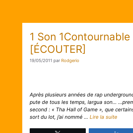
1 Son 1Contournable
[ÉCOUTER]
19/05/2011
par
Rodgerio
Après plusieurs années de rap underground,
pute de tous les temps, largua son… …prem
second : « Tha Hall of Game », que certains 
sort du lot, j’ai nommé …
Lire la suite