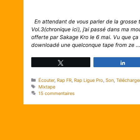
En attendant de vous parler de la grosse t
Vol.3(chronique ici), j’ai passé dans ma m
offerte par Sakage Kro le 6 mai. Vu que ça
downloadé une quelconque tape from ze 
Tweetez
Parta
Catégories
Écouter
,
Rap FR
,
Rap Ligue Pro
,
Son
,
Télécharge
Étiquettes
Mixtape
15 commentaires