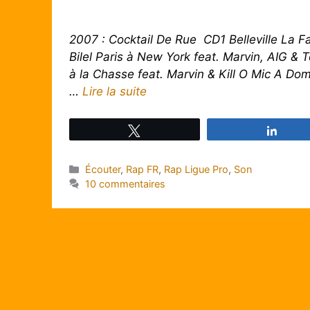
2007 : Cocktail De Rue CD1 Belleville La F
Bilel Paris à New York feat. Marvin, AIG & 
à la Chasse feat. Marvin & Kill O Mic A Dom
…
Lire la suite
Tweetez
Parta
Catégories
Écouter
,
Rap FR
,
Rap Ligue Pro
,
Son
10 commentaires