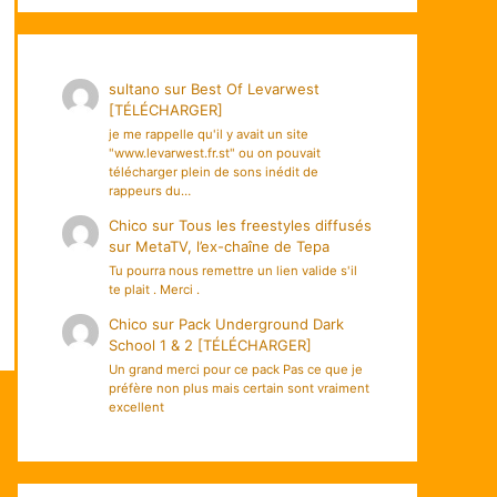
sultano
sur
Best Of Levarwest
[TÉLÉCHARGER]
je me rappelle qu'il y avait un site
"www.levarwest.fr.st" ou on pouvait
télécharger plein de sons inédit de
rappeurs du…
Chico
sur
Tous les freestyles diffusés
sur MetaTV, l’ex-chaîne de Tepa
Tu pourra nous remettre un lien valide s'il
te plait . Merci .
Chico
sur
Pack Underground Dark
School 1 & 2 [TÉLÉCHARGER]
Un grand merci pour ce pack Pas ce que je
préfère non plus mais certain sont vraiment
excellent