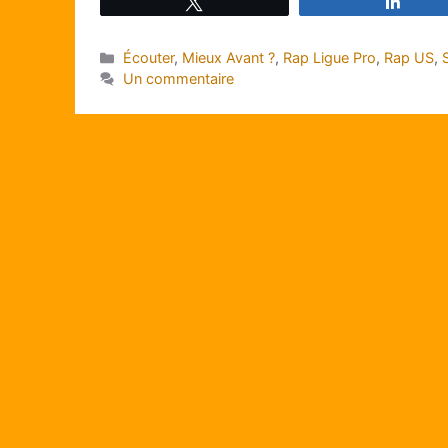
Tweetez
Parta
Catégories
Écouter
,
Mieux Avant ?
,
Rap Ligue Pro
,
Rap US
,
Un commentaire