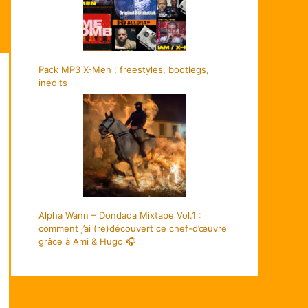
Pack MP3 X-Men : freestyles, bootlegs,
inédits
Alpha Wann – Dondada Mixtape Vol.1 :
comment j’ai (re)découvert ce chef-d’œuvre
grâce à Ami & Hugo 🎧