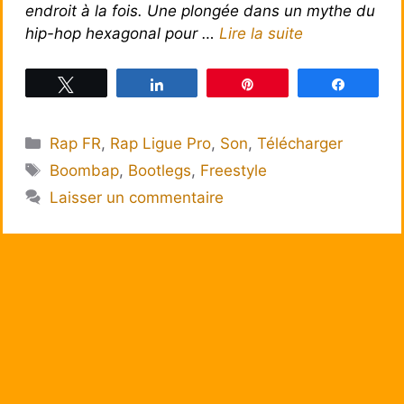
endroit à la fois. Une plongée dans un mythe du
hip-hop hexagonal pour …
Lire la suite
Tweetez
Partagez
Épingle
Partagez
Catégories
Rap FR
,
Rap Ligue Pro
,
Son
,
Télécharger
Étiquettes
Boombap
,
Bootlegs
,
Freestyle
Laisser un commentaire