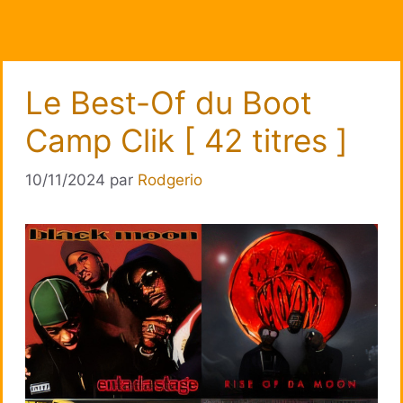
Le Best-Of du Boot
Camp Clik [ 42 titres ]
10/11/2024
par
Rodgerio