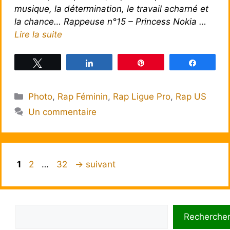
musique, la détermination, le travail acharné et
la chance… Rappeuse n°15 – Princess Nokia …
Lire la suite
Tweetez
Partagez
Épingle
Partagez
Catégories
Photo
,
Rap Féminin
,
Rap Ligue Pro
,
Rap US
Un commentaire
Page
Page
Page
1
2
…
32
→
suivant
Rechercher
Recherche