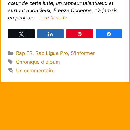
cœur de cette lutte, un rappeur talentueux et
surtout audacieux, Freeze Corleone, n’a jamais
eu peur de …
Lire la suite
Tweetez
Partagez
Épingle
Partagez
Catégories
Rap FR
,
Rap Ligue Pro
,
S'informer
Étiquettes
Chronique d'album
Un commentaire