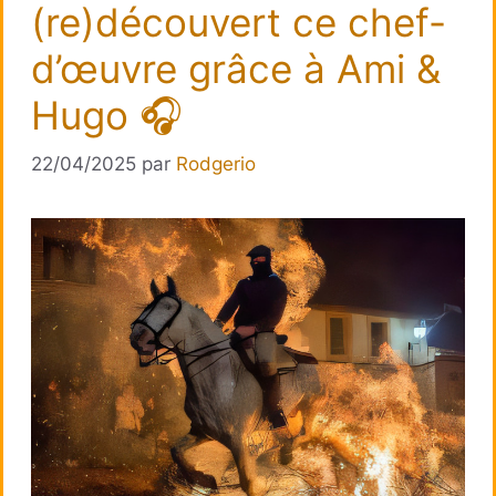
(re)découvert ce chef-
d’œuvre grâce à Ami &
Hugo 🎧
22/04/2025
par
Rodgerio