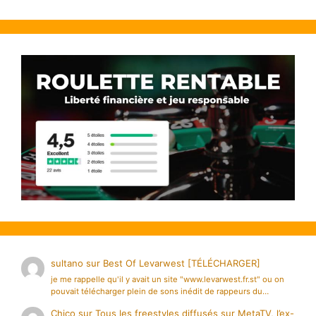
sultano
sur
Best Of Levarwest [TÉLÉCHARGER]
je me rappelle qu'il y avait un site "www.levarwest.fr.st" ou on
pouvait télécharger plein de sons inédit de rappeurs du…
Chico
sur
Tous les freestyles diffusés sur MetaTV, l’ex-