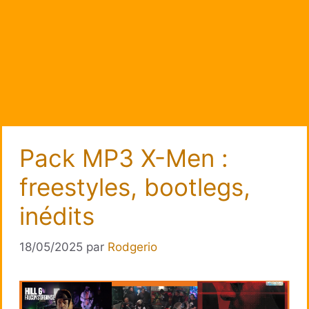
Pack MP3 X-Men :
freestyles, bootlegs,
inédits
18/05/2025
par
Rodgerio