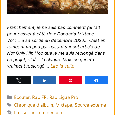
Franchement, je ne sais pas comment j’ai fait
pour passer à côté de « Dondada Mixtape
Vol.1 » à sa sortie en décembre 2020… C’est en
tombant un peu par hasard sur cet article de
Not Only Hip Hop que je me suis replongé dans
ce projet, et là… la claque. Mais ce qui m’a
vraiment replongé …
Lire la suite
Tweetez
Partagez
Épingle
Partagez
Catégories
Écouter
,
Rap FR
,
Rap Ligue Pro
Étiquettes
Chronique d'album
,
Mixtape
,
Source externe
Laisser un commentaire