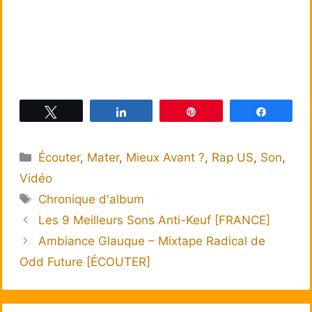
Tweetez
Partagez
Épingle
Partagez
Catégories
Écouter
,
Mater
,
Mieux Avant ?
,
Rap US
,
Son
,
Vidéo
Étiquettes
Chronique d'album
Les 9 Meilleurs Sons Anti-Keuf [FRANCE]
Ambiance Glauque – Mixtape Radical de
Odd Future [ÉCOUTER]