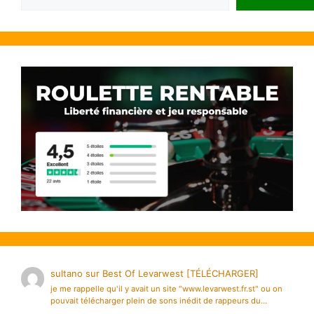
sultano
sur
Best Of Levarwest [TÉLÉCHARGER]
je me rappelle qu'il y avait un site "www.levarwest.fr.st" ou on
pouvait télécharger plein de sons inédit de rappeurs du…