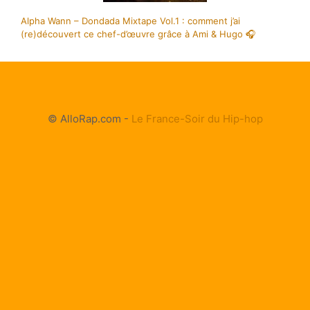
Alpha Wann – Dondada Mixtape Vol.1 : comment j’ai
(re)découvert ce chef-d’œuvre grâce à Ami & Hugo 🎧
© AlloRap.com -
Le France-Soir du Hip-hop