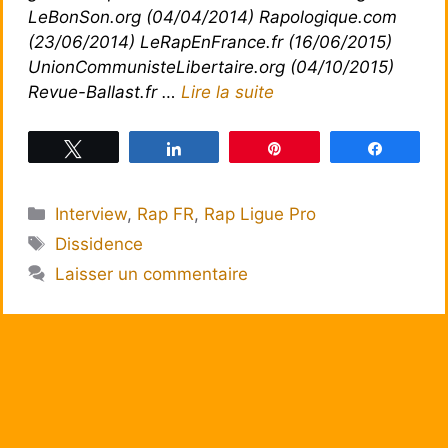
LeBonSon.org (04/04/2014) Rapologique.com
(23/06/2014) LeRapEnFrance.fr (16/06/2015)
UnionCommunisteLibertaire.org (04/10/2015)
Revue-Ballast.fr …
Lire la suite
Tweetez
Partagez
Épingle
Partagez
Catégories
Interview
,
Rap FR
,
Rap Ligue Pro
Étiquettes
Dissidence
Laisser un commentaire