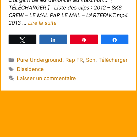
TÉLÉCHARGER ] Liste des clips : 2012 – SKS
CREW – LE MAL PAR LE MAL – L’ARTEFAKT.mp4
2013 …
Lire la suite
Tweetez
Partagez
Épingle
Partagez
Catégories
Pure Underground
,
Rap FR
,
Son
,
Télécharger
Étiquettes
Dissidence
Laisser un commentaire