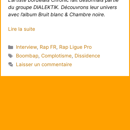
du groupe DIALEKTIK. Découvrons leur univers
avec l’album Bruit blanc & Chambre noire.
Lire la suite
Catégories
Interview
,
Rap FR
,
Rap Ligue Pro
Étiquettes
Boombap
,
Complotisme
,
Dissidence
Laisser un commentaire