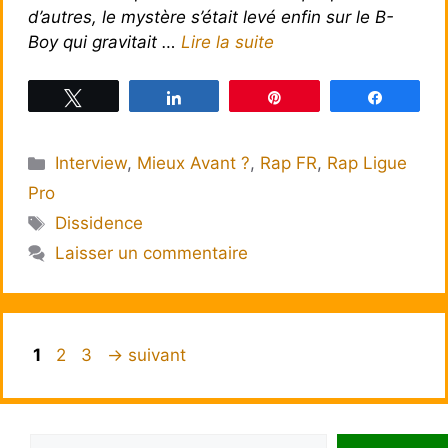
d’autres, le mystère s’était levé enfin sur le B-
Boy qui gravitait …
Lire la suite
Tweetez
Partagez
Épingle
Partagez
Catégories
Interview
,
Mieux Avant ?
,
Rap FR
,
Rap Ligue
Pro
Étiquettes
Dissidence
Laisser un commentaire
Page
Page
Page
1
2
3
→
suivant
Rechercher