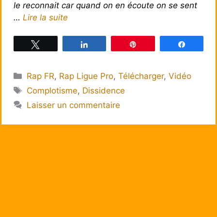
le reconnait car quand on en écoute on se sent
…
Lire la suite
Tweetez
Partagez
Épingle
Partagez
Catégories
Rap FR
,
Rap Ligue Pro
,
Télécharger
,
Vidéo
Étiquettes
Complotisme
,
Dissidence
Laisser un commentaire