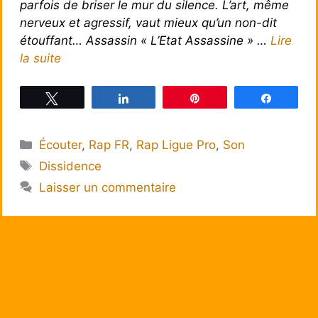
parfois de briser le mur du silence. L’art, même
nerveux et agressif, vaut mieux qu’un non-dit
étouffant… Assassin « L’Etat Assassine » …
Lire
la suite
Tweetez
Partagez
Épingle
Partagez
Catégories
Écouter
,
Rap FR
,
Rap Ligue Pro
,
Son
Étiquettes
Dissidence
Laisser un commentaire