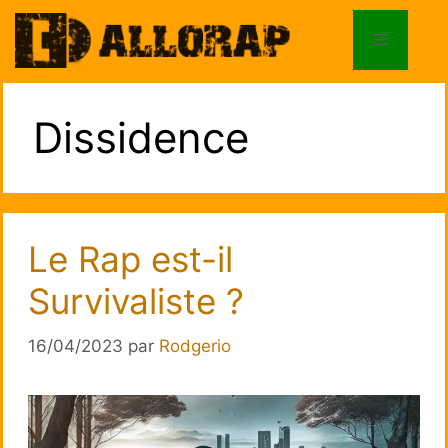
Aller
au
Menu
contenu
Dissidence
Le Rap est-il
Survivaliste ?
16/04/2023
par
Rodgerio