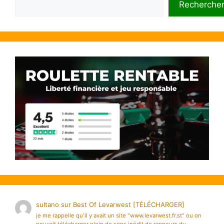
Recherche
sultano
sur
Best Of Levarwest [TÉLÉCHARGER]
je me rappelle qu'il y avait un site "www.levarwest.fr.st" ou on
pouvait télécharger plein de sons inédit de rappeurs du…