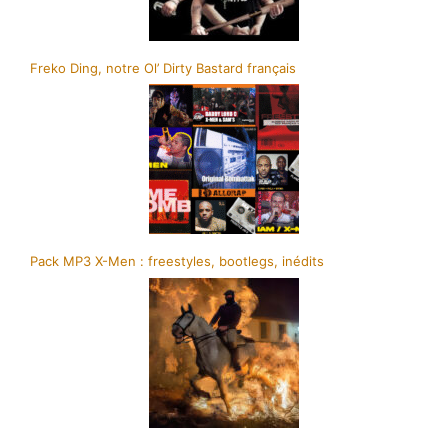
Freko Ding, notre Ol’ Dirty Bastard français
Pack MP3 X-Men : freestyles, bootlegs, inédits