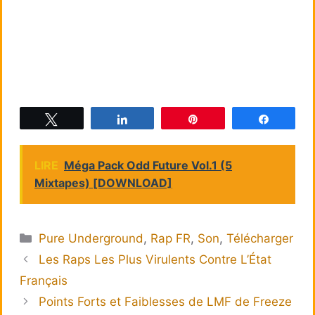
Tweetez
Partagez
Épingle
Partagez
LIRE
Méga Pack Odd Future Vol.1 (5
Mixtapes) [DOWNLOAD]
Catégories
Pure Underground
,
Rap FR
,
Son
,
Télécharger
Les Raps Les Plus Virulents Contre L’État
Français
Points Forts et Faiblesses de LMF de Freeze