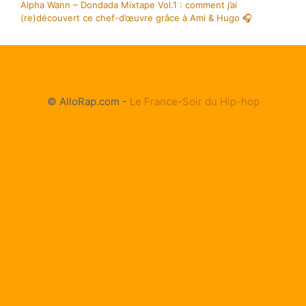
Alpha Wann – Dondada Mixtape Vol.1 : comment j’ai
(re)découvert ce chef-d’œuvre grâce à Ami & Hugo 🎧
© AlloRap.com -
Le France-Soir du Hip-hop