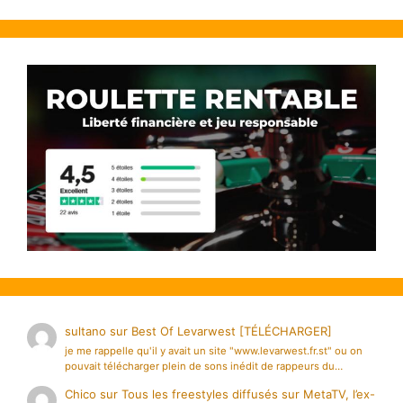
sultano
sur
Best Of Levarwest [TÉLÉCHARGER]
je me rappelle qu'il y avait un site "www.levarwest.fr.st" ou on
pouvait télécharger plein de sons inédit de rappeurs du…
Chico
sur
Tous les freestyles diffusés sur MetaTV, l’ex-