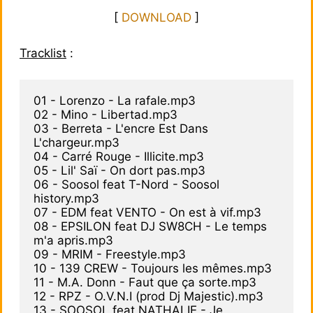
[
DOWNLOAD
]
Tracklist
:
01 - Lorenzo - La rafale.mp3

02 - Mino - Libertad.mp3

03 - Berreta - L'encre Est Dans 
L'chargeur.mp3

04 - Carré Rouge - Illicite.mp3

05 - Lil' Saï - On dort pas.mp3

06 - Soosol feat T-Nord - Soosol 
history.mp3

07 - EDM feat VENTO - On est à vif.mp3

08 - EPSILON feat DJ SW8CH - Le temps 
m'a apris.mp3

09 - MRIM - Freestyle.mp3

10 - 139 CREW - Toujours les mêmes.mp3

11 - M.A. Donn - Faut que ça sorte.mp3

12 - RPZ - O.V.N.I (prod Dj Majestic).mp3

13 - SOOSOL feat NATHALIE - Je 