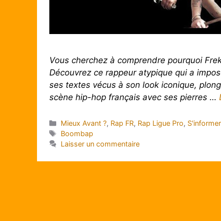
Vous cherchez à comprendre pourquoi Freko
Découvrez ce rappeur atypique qui a imposé
ses textes vécus à son look iconique, plonge
scène hip-hop français avec ses pierres …
Catégories
Mieux Avant ?
,
Rap FR
,
Rap Ligue Pro
,
S'informe
Étiquettes
Boombap
Laisser un commentaire