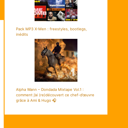
Pack MP3 X-Men : freestyles, bootlegs,
inédits
Alpha Wann – Dondada Mixtape Vol.1 :
comment j’ai (re)découvert ce chef-d’œuvre
grâce à Ami & Hugo 🎧