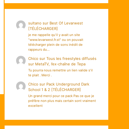
sultano
sur
Best Of Levarwest
[TÉLÉCHARGER]
je me rappelle qu'il y avait un site
"www.levarwest.fr.st" ou on pouvait
télécharger plein de sons inédit de
rappeurs du…
Chico
sur
Tous les freestyles diffusés
sur MetaTV, l’ex-chaîne de Tepa
Tu pourra nous remettre un lien valide s'il
te plait . Merci .
Chico
sur
Pack Underground Dark
School 1 & 2 [TÉLÉCHARGER]
Un grand merci pour ce pack Pas ce que je
préfère non plus mais certain sont vraiment
excellent