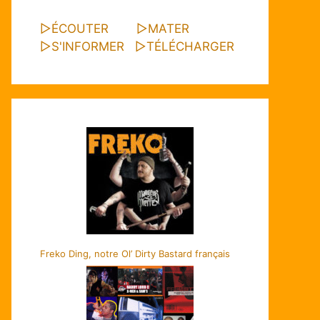
▷
ÉCOUTER
▷
MATER
▷
S'INFORMER
▷
TÉLÉCHARGER
Freko Ding, notre Ol’ Dirty Bastard français