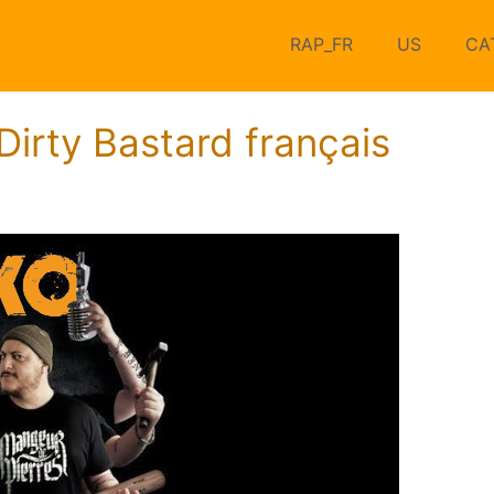
RAP_FR
US
CA
 Dirty Bastard français