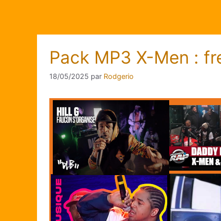
Pack MP3 X-Men : fre
18/05/2025
par
Rodgerio