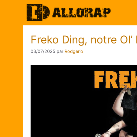
Aller
au
contenu
Freko Ding, notre Ol’
03/07/2025
par
Rodgerio