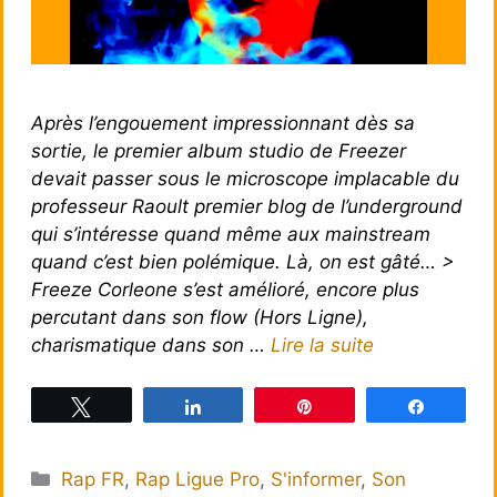
Après l’engouement impressionnant dès sa
sortie, le premier album studio de Freezer
devait passer sous le microscope implacable du
professeur Raoult premier blog de l’underground
qui s’intéresse quand même aux mainstream
quand c’est bien polémique. Là, on est gâté… >
Freeze Corleone s’est amélioré, encore plus
percutant dans son flow (Hors Ligne),
charismatique dans son …
Lire la suite
Tweetez
Partagez
Épingle
Partagez
Catégories
Rap FR
,
Rap Ligue Pro
,
S'informer
,
Son