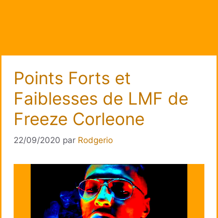
Points Forts et
Faiblesses de LMF de
Freeze Corleone
22/09/2020
par
Rodgerio