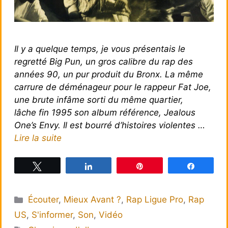
Il y a quelque temps, je vous présentais le
regretté Big Pun, un gros calibre du rap des
années 90, un pur produit du Bronx. La même
carrure de déménageur pour le rappeur Fat Joe,
une brute infâme sorti du même quartier,
lâche fin 1995 son album référence, Jealous
One’s Envy. Il est bourré d’histoires violentes …
Lire la suite
Tweetez
Partagez
Épingle
Partagez
Catégories
Écouter
,
Mieux Avant ?
,
Rap Ligue Pro
,
Rap
US
,
S'informer
,
Son
,
Vidéo