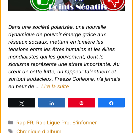
Dans une société polarisée, une nouvelle
dynamique de pouvoir émerge grâce aux
réseaux sociaux, mettant en lumière les
tensions entre les êtres humains et les élites
mondialistes qui les gouvernent, dont le
sionisme représente une strate importante. Au
cœur de cette lutte, un rappeur talentueux et
surtout audacieux, Freeze Corleone, n’a jamais
eu peur de …
Lire la suite
Tweetez
Partagez
Épingle
Partagez
Catégories
Rap FR
,
Rap Ligue Pro
,
S'informer
Étiquettes
Chronique d'album