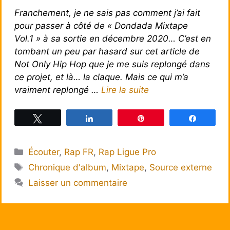
Franchement, je ne sais pas comment j’ai fait
pour passer à côté de « Dondada Mixtape
Vol.1 » à sa sortie en décembre 2020… C’est en
tombant un peu par hasard sur cet article de
Not Only Hip Hop que je me suis replongé dans
ce projet, et là… la claque. Mais ce qui m’a
vraiment replongé …
Lire la suite
Tweetez
Partagez
Épingle
Partagez
Catégories
Écouter
,
Rap FR
,
Rap Ligue Pro
Étiquettes
Chronique d'album
,
Mixtape
,
Source externe
Laisser un commentaire