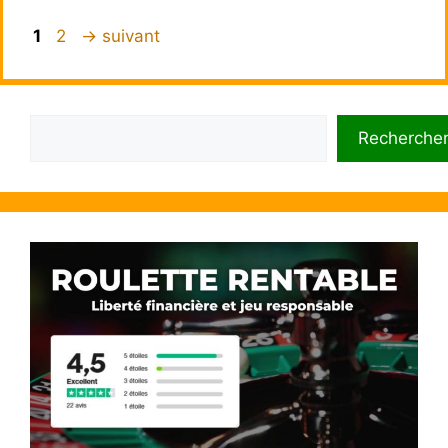
Page
Page
1
2
→
suivant
Rechercher
Recherche