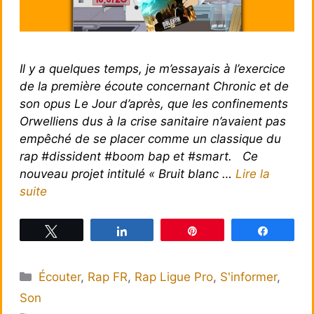
Il y a quelques temps, je m’essayais à l’exercice
de la première écoute concernant Chronic et de
son opus Le Jour d’après, que les confinements
Orwelliens dus à la crise sanitaire n’avaient pas
empêché de se placer comme un classique du
rap #dissident #boom bap et #smart. Ce
nouveau projet intitulé « Bruit blanc …
Lire la
suite
Tweetez
Partagez
Épingle
Partagez
Catégories
Écouter
,
Rap FR
,
Rap Ligue Pro
,
S'informer
,
Son