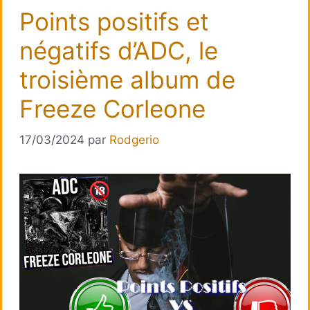
Points positifs et
négatifs d’ADC, le
troisième album de
Freeze Corleone
17/03/2024
par
Rodgerio