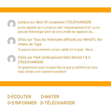
sultano
sur
Best Of Levarwest [TÉLÉCHARGER]
je me rappelle qu'il y avait un site "www.levarwest.fr.st" ou on
pouvait télécharger plein de sons inédit de rappeurs du…
Chico
sur
Tous les freestyles diffusés sur MetaTV, l’ex-
chaîne de Tepa
Tu pourra nous remettre un lien valide s'il te plait . Merci .
Chico
sur
Pack Underground Dark School 1 & 2
[TÉLÉCHARGER]
Un grand merci pour ce pack Pas ce que je préfère non plus
mais certain sont vraiment excellent
▷
ÉCOUTER
▷
MATER
▷
S'INFORMER
▷
TÉLÉCHARGER