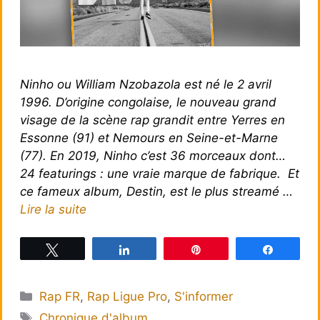
Ninho ou William Nzobazola est né le 2 avril
1996. D’origine congolaise, le nouveau grand
visage de la scène rap grandit entre Yerres en
Essonne (91) et Nemours en Seine-et-Marne
(77). En 2019, Ninho c’est 36 morceaux dont…
24 featurings : une vraie marque de fabrique. Et
ce fameux album, Destin, est le plus streamé …
Lire la suite
Tweetez
Partagez
Épingle
Partagez
Catégories
Rap FR
,
Rap Ligue Pro
,
S'informer
Étiquettes
Chronique d'album