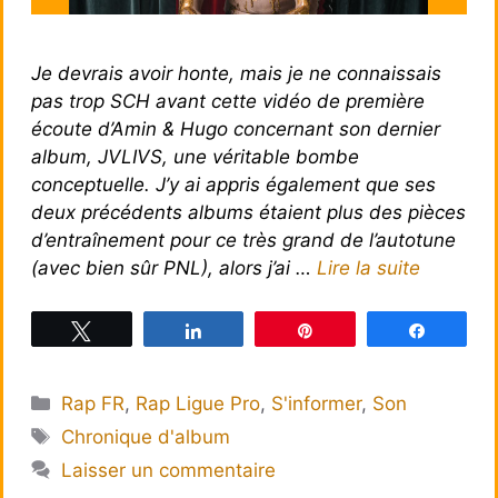
Je devrais avoir honte, mais je ne connaissais
pas trop SCH avant cette vidéo de première
écoute d’Amin & Hugo concernant son dernier
album, JVLIVS, une véritable bombe
conceptuelle. J’y ai appris également que ses
deux précédents albums étaient plus des pièces
d’entraînement pour ce très grand de l’autotune
(avec bien sûr PNL), alors j’ai …
Lire la suite
Tweetez
Partagez
Épingle
Partagez
Catégories
Rap FR
,
Rap Ligue Pro
,
S'informer
,
Son
Étiquettes
Chronique d'album
Laisser un commentaire