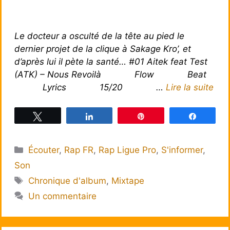
Le docteur a osculté de la tête au pied le
dernier projet de la clique à Sakage Kro’, et
d’après lui il pète la santé… #01 Aitek feat Test
(ATK) – Nous Revoilà Flow Beat
Lyrics 15/20 …
Lire la suite
Tweetez
Partagez
Épingle
Partagez
Catégories
Écouter
,
Rap FR
,
Rap Ligue Pro
,
S'informer
,
Son
Étiquettes
Chronique d'album
,
Mixtape
Un commentaire