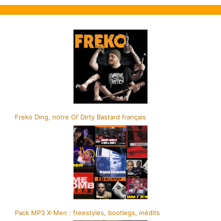
Freko Ding, notre Ol’ Dirty Bastard français
Pack MP3 X-Men : freestyles, bootlegs, inédits