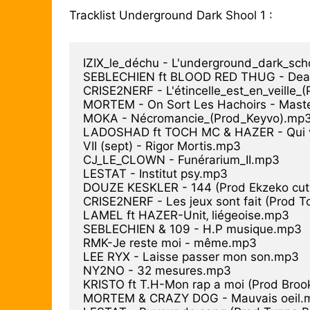
Tracklist Underground Dark Shool 1 :
IZIX_le_déchu - L'underground_dark_scho
SEBLECHIEN ft BLOOD RED THUG - Dead
CRISE2NERF - L'étincelle_est_en_veille_
MORTEM - On Sort Les Hachoirs - Master
MOKA - Nécromancie_(Prod_Keyvo).mp3
LADOSHAD ft TOCH MC & HAZER - Qui viv
VII (sept) - Rigor Mortis.mp3

CJ_LE_CLOWN - Funérarium_II.mp3

LESTAT - Institut psy.mp3

DOUZE KESKLER - 144 (Prod Ekzeko cut
CRISE2NERF - Les jeux sont fait (Prod T
LAMEL ft HAZER-Unit‚ liégeoise.mp3

SEBLECHIEN & 109 - H.P musique.mp3

RMK-Je reste moi - même.mp3

LEE RYX - Laisse passer mon son.mp3

NY2NO - 32 mesures.mp3

KRISTO ft T.H-Mon rap a moi (Prod Broo
MORTEM & CRAZY DOG - Mauvais oeil.m