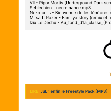
VII - Rigor Mortis (Underground Dark sch
Seblechien - necromance.mp3

Nekropolis - Bienvenue de les ténèbres.
Mirsa ft Razer - Familya story (remix et m
Izix Le Déchu - Au_fond_d'la_classe_(P
T
LIRE
JuL : enfin le Freestyle Pack [MP3]