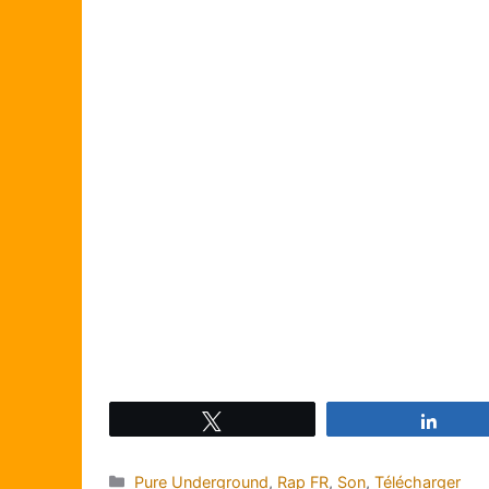
Tweetez
Parta
Catégories
Pure Underground
,
Rap FR
,
Son
,
Télécharger