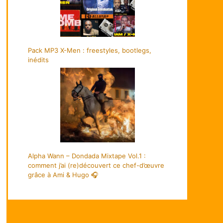
Pack MP3 X-Men : freestyles, bootlegs,
inédits
Alpha Wann – Dondada Mixtape Vol.1 :
comment j’ai (re)découvert ce chef-d’œuvre
grâce à Ami & Hugo 🎧