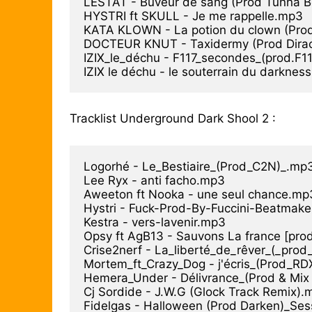
LESTAT - Buveur de sang (Prod Tunna B
HYSTRI ft SKULL - Je me rappelle.mp3

KATA KLOWN - La potion du clown (Prod
DOCTEUR KNUT - Taxidermy (Prod Dirac
IZIX_le_déchu - F117_secondes_(prod.F1
IZIX le déchu - le souterrain du darknes
Tracklist Underground Dark Shool 2 :
Logorhé - Le_Bestiaire_(Prod_C2N)_.mp3
Lee Ryx - anti facho.mp3

Aweeton ft Nooka - une seul chance.mp3
Hystri - Fuck-Prod-By-Fuccini-Beatmake
Kestra - vers-lavenir.mp3

Opsy ft AgB13 - Sauvons La france [pro
Crise2nerf - La_liberté_de_rêver_(_prod_
Mortem_ft_Crazy_Dog - j'écris_(Prod_R
Hemera_Under - Délivrance_(Prod & Mix
Cj Sordide - J.W.G (Glock Track Remix).
Fidelgas - Halloween (Prod Darken)_Ses