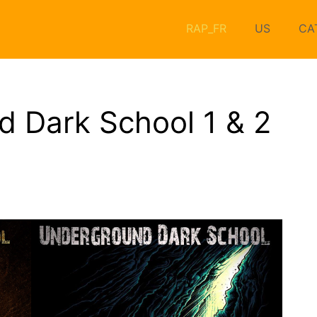
RAP_FR
US
CA
 Dark School 1 & 2