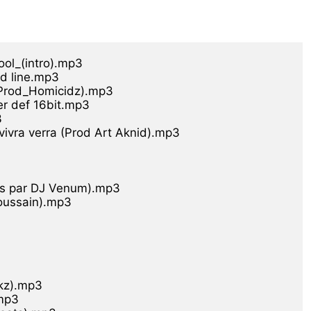
ol_(intro).mp3

 line.mp3

(Prod_Homicidz).mp3

 def 16bit.mp3



ra verra (Prod Art Aknid).mp3

s par DJ Venum).mp3

oussain).mp3

kz).mp3

p3
