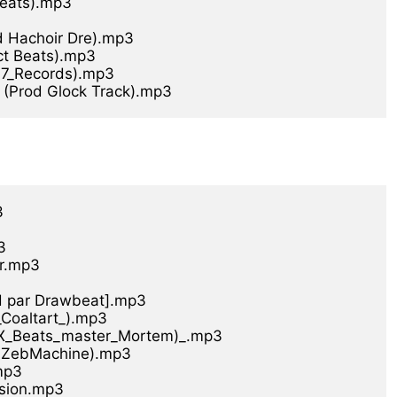
eats).mp3

 Hachoir Dre).mp3

t Beats).mp3

17_Records).mp3

s (Prod Glock Track).mp3




r.mp3

d par Drawbeat].mp3

Coaltart_).mp3

DX_Beats_master_Mortem)_.mp3

 ZebMachine).mp3

mp3

sion.mp3
