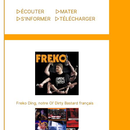
▷
ÉCOUTER
▷
MATER
▷
S'INFORMER
▷
TÉLÉCHARGER
Freko Ding, notre Ol’ Dirty Bastard français