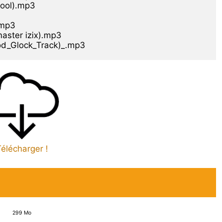
ool).mp3

mp3

aster izix).mp3

rod_Glock_Track)_.mp3
élécharger !
299 Mo