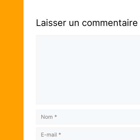
Laisser un commentaire
Commentaire
Nom
E-
mail