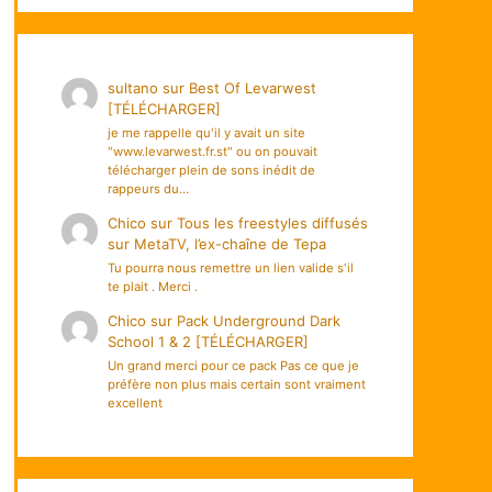
sultano
sur
Best Of Levarwest
[TÉLÉCHARGER]
je me rappelle qu'il y avait un site
"www.levarwest.fr.st" ou on pouvait
télécharger plein de sons inédit de
rappeurs du…
Chico
sur
Tous les freestyles diffusés
sur MetaTV, l’ex-chaîne de Tepa
Tu pourra nous remettre un lien valide s'il
te plait . Merci .
Chico
sur
Pack Underground Dark
School 1 & 2 [TÉLÉCHARGER]
Un grand merci pour ce pack Pas ce que je
préfère non plus mais certain sont vraiment
excellent