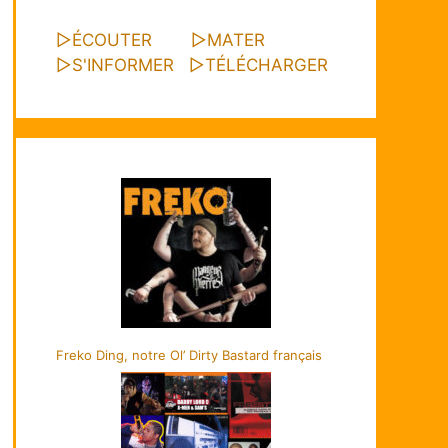
▷
ÉCOUTER
▷
MATER
▷
S'INFORMER
▷
TÉLÉCHARGER
Freko Ding, notre Ol’ Dirty Bastard français