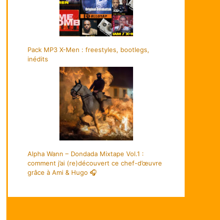
Pack MP3 X-Men : freestyles, bootlegs,
inédits
Alpha Wann – Dondada Mixtape Vol.1 :
comment j’ai (re)découvert ce chef-d’œuvre
grâce à Ami & Hugo 🎧