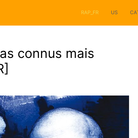
RAP_FR
US
CA
pas connus mais
R]