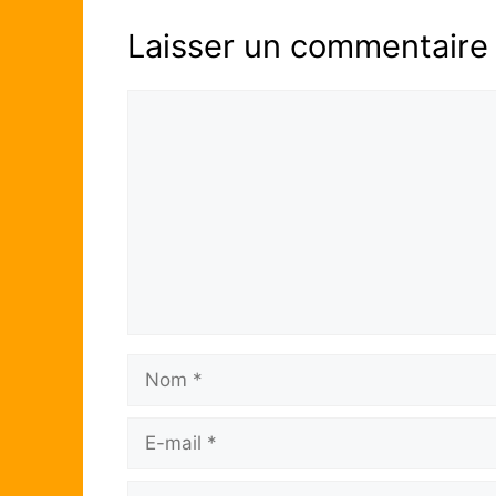
Laisser un commentaire
Commentaire
Nom
E-
mail
Site