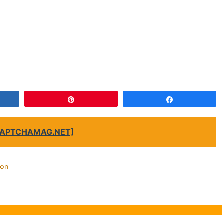
gez
Épingle
Partagez
 [CAPTCHAMAG.NET]
on