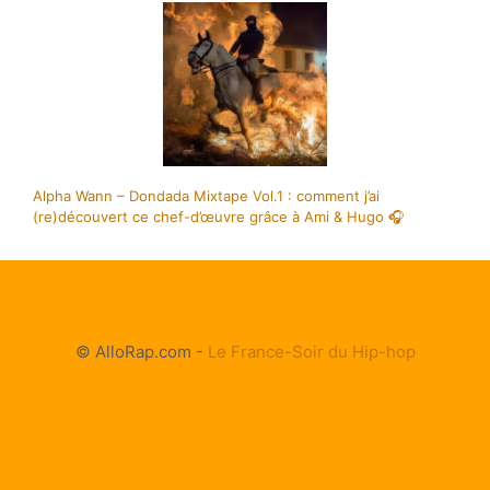
Alpha Wann – Dondada Mixtape Vol.1 : comment j’ai
(re)découvert ce chef-d’œuvre grâce à Ami & Hugo 🎧
© AlloRap.com -
Le France-Soir du Hip-hop