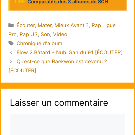
LIRE
Comparatifs des 3 albums de SCH
Catégories
Écouter
,
Mater
,
Mieux Avant ?
,
Rap Ligue
Pro
,
Rap US
,
Son
,
Vidéo
Étiquettes
Chronique d'album
Flow 2 Bâtard – Nubi San du 91 [ÉCOUTER]
Qu’est-ce que Raekwon est devenu ?
[ÉCOUTER]
Laisser un commentaire
Commentaire