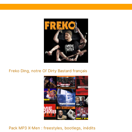
Freko Ding, notre Ol’ Dirty Bastard français
Pack MP3 X-Men : freestyles, bootlegs, inédits