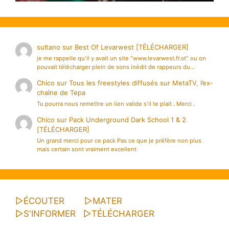
sultano
sur
Best Of Levarwest [TÉLÉCHARGER]
je me rappelle qu'il y avait un site "www.levarwest.fr.st" ou on
pouvait télécharger plein de sons inédit de rappeurs du…
Chico
sur
Tous les freestyles diffusés sur MetaTV, l’ex-
chaîne de Tepa
Tu pourra nous remettre un lien valide s'il te plait . Merci .
Chico
sur
Pack Underground Dark School 1 & 2
[TÉLÉCHARGER]
Un grand merci pour ce pack Pas ce que je préfère non plus
mais certain sont vraiment excellent
▷
ÉCOUTER
▷
MATER
▷
S'INFORMER
▷
TÉLÉCHARGER