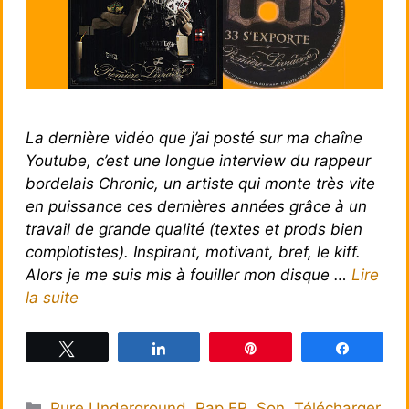
La dernière vidéo que j’ai posté sur ma chaîne
Youtube, c’est une longue interview du rappeur
bordelais Chronic, un artiste qui monte très vite
en puissance ces dernières années grâce à un
travail de grande qualité (textes et prods bien
complotistes). Inspirant, motivant, bref, le kiff.
Alors je me suis mis à fouiller mon disque …
Lire
la suite
Tweetez
Partagez
Épingle
Partagez
Catégories
Pure Underground
,
Rap FR
,
Son
,
Télécharger