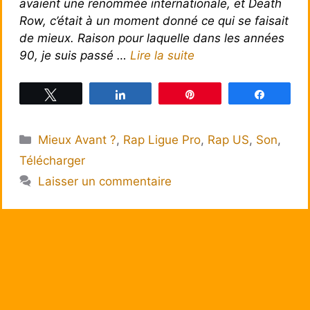
avaient une renommée internationale, et Death
Row, c’était à un moment donné ce qui se faisait
de mieux. Raison pour laquelle dans les années
90, je suis passé …
Lire la suite
Tweetez
Partagez
Épingle
Partagez
Catégories
Mieux Avant ?
,
Rap Ligue Pro
,
Rap US
,
Son
,
Télécharger
Laisser un commentaire