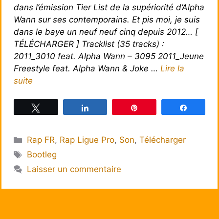
dans l’émission Tier List de la supériorité d’Alpha
Wann sur ses contemporains. Et pis moi, je suis
dans le baye un neuf neuf cinq depuis 2012… [
TÉLÉCHARGER ] Tracklist (35 tracks) :
2011_3010 feat. Alpha Wann – 3095 2011_Jeune
Freestyle feat. Alpha Wann & Joke …
Lire la
suite
Tweetez
Partagez
Épingle
Partagez
Catégories
Rap FR
,
Rap Ligue Pro
,
Son
,
Télécharger
Étiquettes
Bootleg
Laisser un commentaire