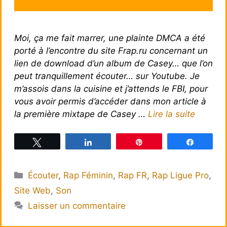
Moi, ça me fait marrer, une plainte DMCA a été
porté à l’encontre du site Frap.ru concernant un
lien de download d’un album de Casey… que l’on
peut tranquillement écouter… sur Youtube. Je
m’assois dans la cuisine et j’attends le FBI, pour
vous avoir permis d’accéder dans mon article à
la première mixtape de Casey …
Lire la suite
Tweetez
Partagez
Épingle
Partagez
Catégories
Écouter
,
Rap Féminin
,
Rap FR
,
Rap Ligue Pro
,
Site Web
,
Son
Laisser un commentaire