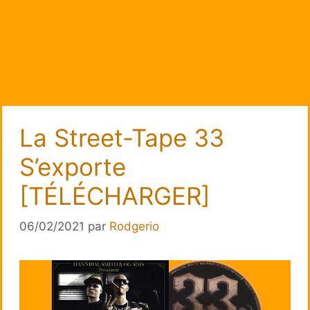
La Street-Tape 33
S’exporte
[TÉLÉCHARGER]
06/02/2021
par
Rodgerio