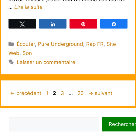
…
Lire la suite
Tweetez
Partagez
Épingle
Partagez
Catégories
Écouter
,
Pure Underground
,
Rap FR
,
Site
Web
,
Son
Laisser un commentaire
Page
Page
Page
Page
←
précédent
1
2
3
…
26
→
suivant
Rechercher
Recherche