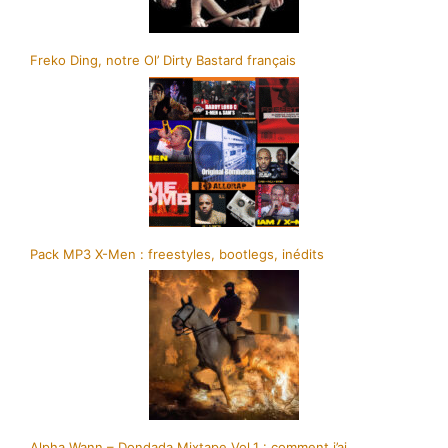
Freko Ding, notre Ol’ Dirty Bastard français
Pack MP3 X-Men : freestyles, bootlegs, inédits
Alpha Wann – Dondada Mixtape Vol.1 : comment j’ai