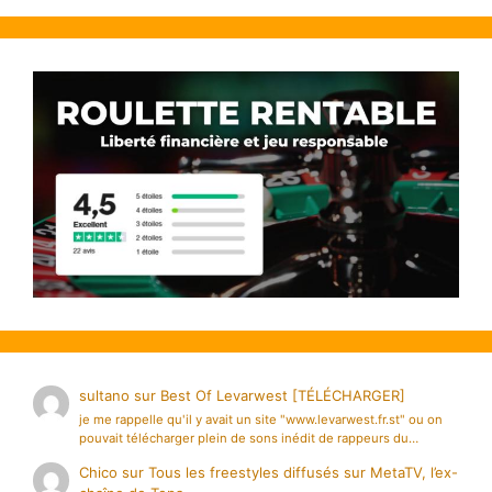
sultano
sur
Best Of Levarwest [TÉLÉCHARGER]
je me rappelle qu'il y avait un site "www.levarwest.fr.st" ou on
pouvait télécharger plein de sons inédit de rappeurs du…
Chico
sur
Tous les freestyles diffusés sur MetaTV, l’ex-