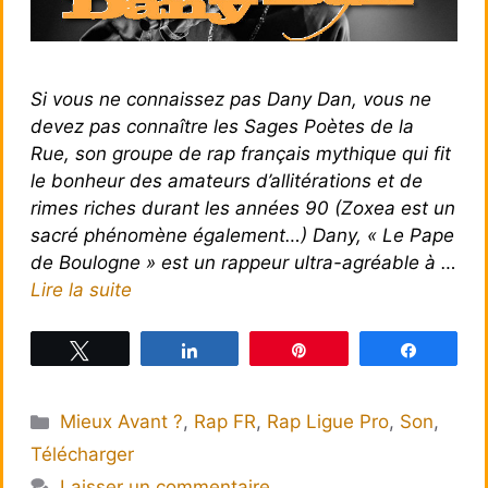
Si vous ne connaissez pas Dany Dan, vous ne
devez pas connaître les Sages Poètes de la
Rue, son groupe de rap français mythique qui fit
le bonheur des amateurs d’allitérations et de
rimes riches durant les années 90 (Zoxea est un
sacré phénomène également…) Dany, « Le Pape
de Boulogne » est un rappeur ultra-agréable à …
Lire la suite
Tweetez
Partagez
Épingle
Partagez
Catégories
Mieux Avant ?
,
Rap FR
,
Rap Ligue Pro
,
Son
,
Télécharger
Laisser un commentaire