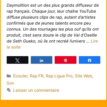
Daymolition est un des plus grands diffuseur de
rap français. Chaque jour, leur chaîne YouTube
diffuse plusieurs clips de rap, autant d’artistes
confirmés que de jeunes talents encore peu
connus. Un des tournages les plus ouf qu’ils ont
produit, c’est sans doute le clip de Val d’Oseille
de Seth Gueko, où ils ont recréé l’univers …
Lire
la suite
Tweetez
Partagez
Épingle
Partagez
Catégories
Écouter
,
Rap FR
,
Rap Ligue Pro
,
Site Web
,
Son
Laisser un commentaire