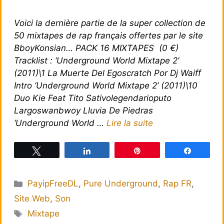
Voici la dernière partie de la super collection de
50 mixtapes de rap français offertes par le site
BboyKonsian… PACK 16 MIXTAPES (0 €)
Tracklist : ‘Underground World Mixtape 2’
(2011)\1 La Muerte Del Egoscratch Por Dj Waiff
Intro ‘Underground World Mixtape 2’ (2011)\10
Duo Kie Feat Tito Sativolegendarioputo
Largoswanbwoy Lluvia De Piedras
‘Underground World …
Lire la suite
Tweetez
Partagez
Épingle
Partagez
Catégories
PayipFreeDL
,
Pure Underground
,
Rap FR
,
Site Web
,
Son
Étiquettes
Mixtape