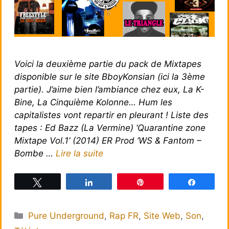
Voici la deuxième partie du pack de Mixtapes
disponible sur le site BboyKonsian (ici la 3ème
partie). J’aime bien l’ambiance chez eux, La K-
Bine, La Cinquième Kolonne… Hum les
capitalistes vont repartir en pleurant ! Liste des
tapes : Ed Bazz (La Vermine) ‘Quarantine zone
Mixtape Vol.1’ (2014) ER Prod ‘WS & Fantom –
Bombe …
Lire la suite
Tweetez
Partagez
Épingle
Partagez
Catégories
Pure Underground
,
Rap FR
,
Site Web
,
Son
,