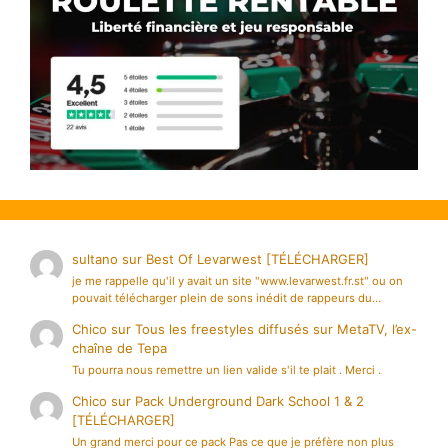
sultano
sur
Best Of Levarwest [TÉLÉCHARGER]
je me rappelle qu'il y avait un site "www.levarwest.fr.st" ou on
pouvait télécharger plein de sons inédit de rappeurs du…
Chico
sur
Tous les freestyles diffusés sur MetaTV, l’ex-
chaîne de Tepa
Tu pourra nous remettre un lien valide s'il te plait . Merci .
Chico
sur
Pack Underground Dark School 1 & 2
[TÉLÉCHARGER]
Un grand merci pour ce pack Pas ce que je préfère non plus