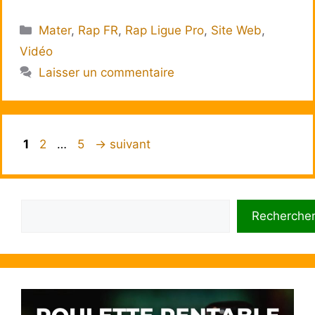
Catégories
Mater
,
Rap FR
,
Rap Ligue Pro
,
Site Web
,
Vidéo
Laisser un commentaire
Page
Page
Page
1
2
…
5
→
suivant
Rechercher
Recherche