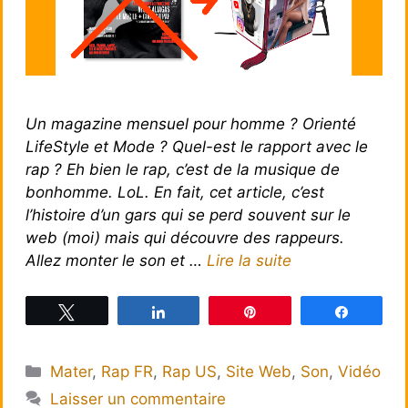
Un magazine mensuel pour homme ? Orienté
LifeStyle et Mode ? Quel-est le rapport avec le
rap ? Eh bien le rap, c’est de la musique de
bonhomme. LoL. En fait, cet article, c’est
l’histoire d’un gars qui se perd souvent sur le
web (moi) mais qui découvre des rappeurs.
Allez monter le son et …
Lire la suite
Tweetez
Partagez
Épingle
Partagez
Catégories
Mater
,
Rap FR
,
Rap US
,
Site Web
,
Son
,
Vidéo
Laisser un commentaire