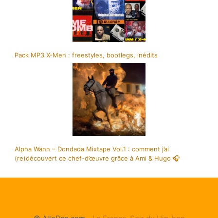
Pack MP3 X-Men : freestyles, bootlegs, inédits
Alpha Wann – Dondada Mixtape Vol.1 : comment j’ai
(re)découvert ce chef-d’œuvre grâce à Ami & Hugo 🎧