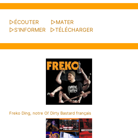
▷
ÉCOUTER
▷
MATER
▷
S'INFORMER
▷
TÉLÉCHARGER
Freko Ding, notre Ol’ Dirty Bastard français