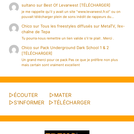
sultano
sur
Best Of Levarwest [TÉLÉCHARGER]
je me rappelle qu'il y avait un site "www.levarwest.fr.st" ou on
pouvait télécharger plein de sons inédit de rappeurs du…
Chico
sur
Tous les freestyles diffusés sur MetaTV, l’ex-
chaîne de Tepa
Tu pourra nous remettre un lien valide s'il te plait . Merci .
Chico
sur
Pack Underground Dark School 1 & 2
[TÉLÉCHARGER]
Un grand merci pour ce pack Pas ce que je préfère non plus
mais certain sont vraiment excellent
▷
ÉCOUTER
▷
MATER
▷
S'INFORMER
▷
TÉLÉCHARGER