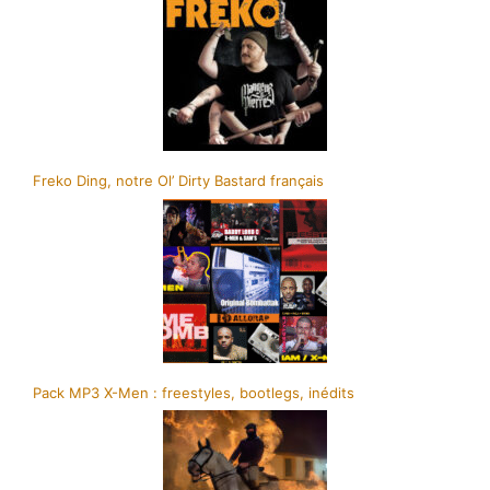
Freko Ding, notre Ol’ Dirty Bastard français
Pack MP3 X-Men : freestyles, bootlegs, inédits