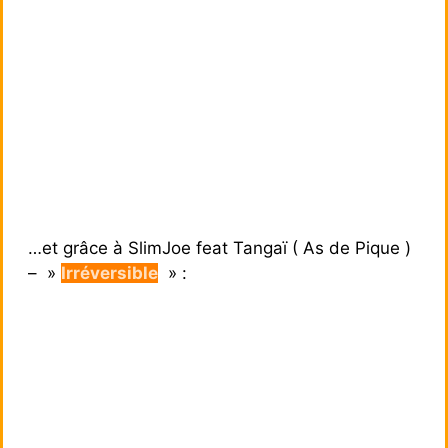
…et grâce à SlimJoe feat Tangaï ( As de Pique )
– »
Irréversible
» :