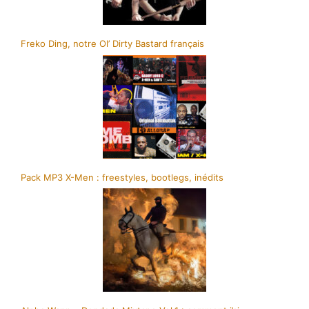
Freko Ding, notre Ol’ Dirty Bastard français
Pack MP3 X-Men : freestyles, bootlegs, inédits