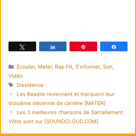
Tweetez
Partagez
Épingle
Partagez
Catégories
Écouter
,
Mater
,
Rap FR
,
S'informer
,
Son
,
Vidéo
Étiquettes
Dissidence
Les Beastie reviennent et marquent leur
troisième décennie de carrière [MATER]
Les 3 meilleures chansons de Sarcellement
Vôtre sont sur [SOUNDCLOUD.COM]