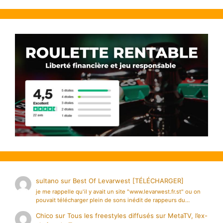
sultano
sur
Best Of Levarwest [TÉLÉCHARGER]
je me rappelle qu'il y avait un site "www.levarwest.fr.st" ou on
pouvait télécharger plein de sons inédit de rappeurs du…
Chico
sur
Tous les freestyles diffusés sur MetaTV, l’ex-