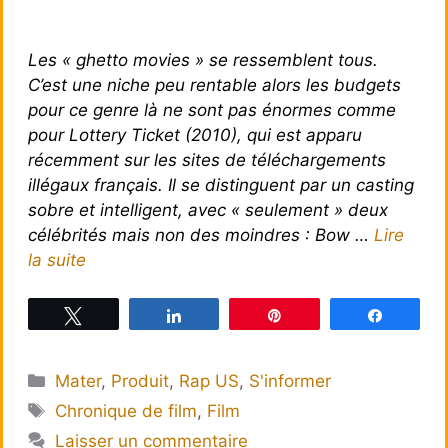
Les « ghetto movies » se ressemblent tous.
C’est une niche peu rentable alors les budgets
pour ce genre là ne sont pas énormes comme
pour Lottery Ticket (2010), qui est apparu
récemment sur les sites de téléchargements
illégaux français. Il se distinguent par un casting
sobre et intelligent, avec « seulement » deux
célébrités mais non des moindres : Bow …
Lire
la suite
Tweetez
Partagez
Épingle
Partagez
Catégories
Mater
,
Produit
,
Rap US
,
S'informer
Étiquettes
Chronique de film
,
Film
Laisser un commentaire