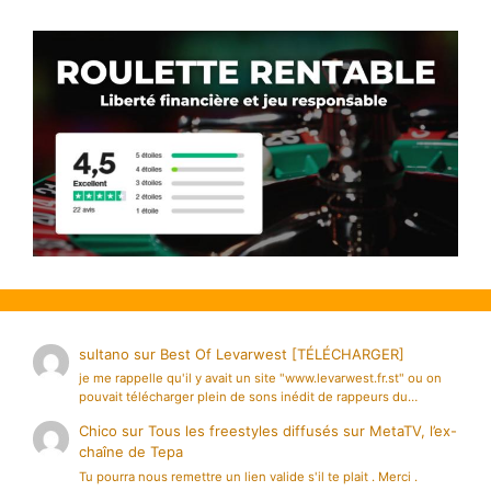
sultano
sur
Best Of Levarwest [TÉLÉCHARGER]
je me rappelle qu'il y avait un site "www.levarwest.fr.st" ou on
pouvait télécharger plein de sons inédit de rappeurs du…
Chico
sur
Tous les freestyles diffusés sur MetaTV, l’ex-
chaîne de Tepa
Tu pourra nous remettre un lien valide s'il te plait . Merci .