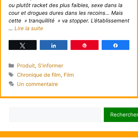
ou plutôt racket des plus faibles, sexe dans la
cour et drogues dures dans les recoins… Mais
cette » tranquillité » va stopper. L’établissement
…
Lire la suite
Tweetez
Partagez
Épingle
Partagez
Catégories
Produit
,
S'informer
Étiquettes
Chronique de film
,
Film
Un commentaire
Rechercher
Recherche