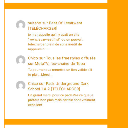
sultano
sur
Best Of Levarwest
[TÉLÉCHARGER]
je me rappelle qu'il y avait un site
"www.levarwest.fr.st" ou on pouvait
télécharger plein de sons inédit de
rappeurs du…
Chico
sur
Tous les freestyles diffusés
sur MetaTV, l’ex-chaîne de Tepa
Tu pourra nous remettre un lien valide s'il
te plait . Merci .
Chico
sur
Pack Underground Dark
School 1 & 2 [TÉLÉCHARGER]
Un grand merci pour ce pack Pas ce que je
préfère non plus mais certain sont vraiment
excellent