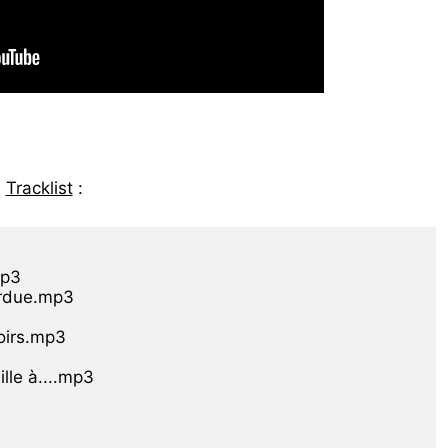
Tracklist
:
p3

rdue.mp3

irs.mp3

le à....mp3
