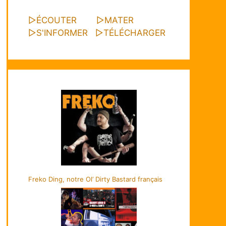
▷
ÉCOUTER
▷
MATER
▷
S'INFORMER
▷
TÉLÉCHARGER
Freko Ding, notre Ol’ Dirty Bastard français