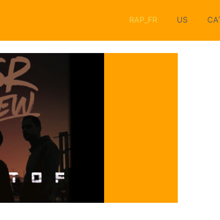
RAP_FR
US
CA