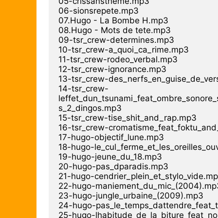
05-crissanstheme.mp3

06-sionsrepete.mp3

07.Hugo - La Bombe H.mp3

08.Hugo - Mots de tete.mp3

09-tsr_crew-determines.mp3

10-tsr_crew-a_quoi_ca_rime.mp3

11-tsr_crew-rodeo_verbal.mp3

12-tsr_crew-ignorance.mp3

13-tsr_crew-des_nerfs_en_guise_de_ver
14-tsr_crew-
leffet_dun_tsunami_feat_ombre_sonore_s
s_2_dingos.mp3

15-tsr_crew-tise_shit_and_rap.mp3

16-tsr_crew-cromatisme_feat_foktu_and
17-hugo-objectif_lune.mp3

18-hugo-le_cul_ferme_et_les_oreilles_ou
19-hugo-jeune_du_18.mp3

20-hugo-pas_dparadis.mp3

21-hugo-cendrier_plein_et_stylo_vide.mp
22-hugo-maniement_du_mic_(2004).mp3
23-hugo-jungle_urbaine_(2009).mp3

24-hugo-pas_le_temps_dattendre_feat_
25-hugo-lhabitude_de_la_biture_feat_n