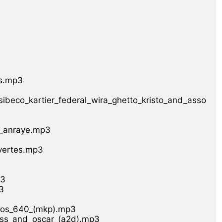
s.mp3

ibeco_kartier_federal_wira_ghetto_kristo_and_asso
_anraye.mp3

vertes.mp3

3



tos_640_(mkp).mp3

oss_and_oscar_(a2d).mp3
