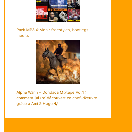
Pack MP3 X-Men : freestyles, bootlegs,
inédits
Alpha Wann – Dondada Mixtape Vol.1 :
comment j’ai (re)découvert ce chef-d’œuvre
grâce à Ami & Hugo 🎧