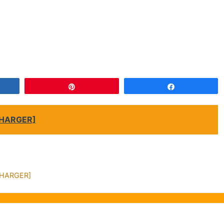
gez
Épingle
Partagez
ÉCHARGER]
ÉCHARGER]