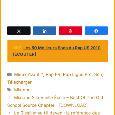
Tweetez
Partagez
Épingle
Partagez
LIRE
Les 50 Meilleurs Sons du Rap US 2010
[ÉCOUTER]
Catégories
Mieux Avant ?
,
Rap FR
,
Rap Ligue Pro
,
Son
,
Télécharger
Étiquettes
Mixtape
Mixtape 2 la Vieille École – Best Of The Old
School Source Chapter 1 [DOWNLOAD]
Le Riesling va t’il devenir la référence des