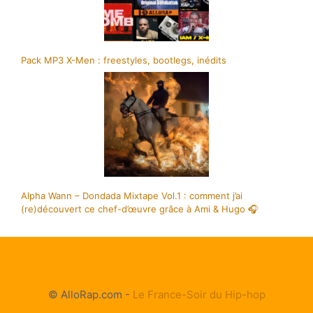
Pack MP3 X-Men : freestyles, bootlegs, inédits
Alpha Wann – Dondada Mixtape Vol.1 : comment j’ai
(re)découvert ce chef-d’œuvre grâce à Ami & Hugo 🎧
© AlloRap.com -
Le France-Soir du Hip-hop