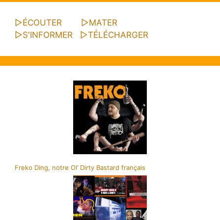
▷
ÉCOUTER
▷
MATER
▷
S'INFORMER
▷
TÉLÉCHARGER
Freko Ding, notre Ol’ Dirty Bastard français