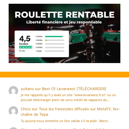
sultano
sur
Best Of Levarwest [TÉLÉCHARGER]
je me rappelle qu'il y avait un site "www.levarwest.fr.st" ou on
pouvait télécharger plein de sons inédit de rappeurs du…
Chico
sur
Tous les freestyles diffusés sur MetaTV, l’ex-
chaîne de Tepa
Tu pourra nous remettre un lien valide s'il te plait . Merci .