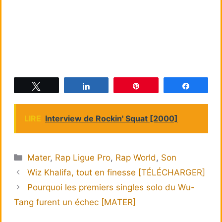
Tweetez
Partagez
Épingle
Partagez
LIRE
Interview de Rockin' Squat [2000]
Catégories
Mater
,
Rap Ligue Pro
,
Rap World
,
Son
Wiz Khalifa, tout en finesse [TÉLÉCHARGER]
Pourquoi les premiers singles solo du Wu-
Tang furent un échec [MATER]