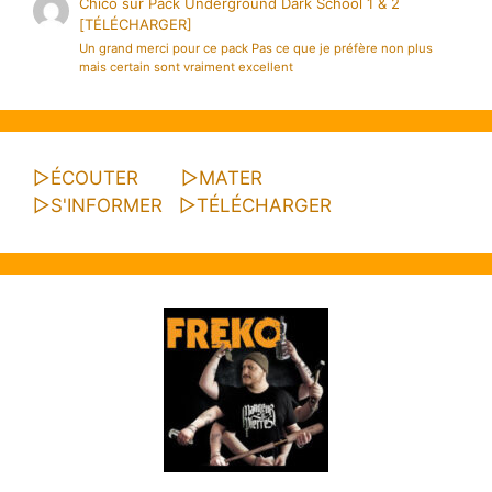
Chico
sur
Pack Underground Dark School 1 & 2
[TÉLÉCHARGER]
Un grand merci pour ce pack Pas ce que je préfère non plus
mais certain sont vraiment excellent
▷
ÉCOUTER
▷
MATER
▷
S'INFORMER
▷
TÉLÉCHARGER