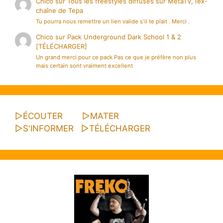
Chico
sur
Tous les freestyles diffusés sur MetaTV, l’ex-
chaîne de Tepa
Tu pourra nous remettre un lien valide s'il te plait . Merci .
Chico
sur
Pack Underground Dark School 1 & 2
[TÉLÉCHARGER]
Un grand merci pour ce pack Pas ce que je préfère non plus
mais certain sont vraiment excellent
▷
ÉCOUTER
▷
MATER
▷
S'INFORMER
▷
TÉLÉCHARGER