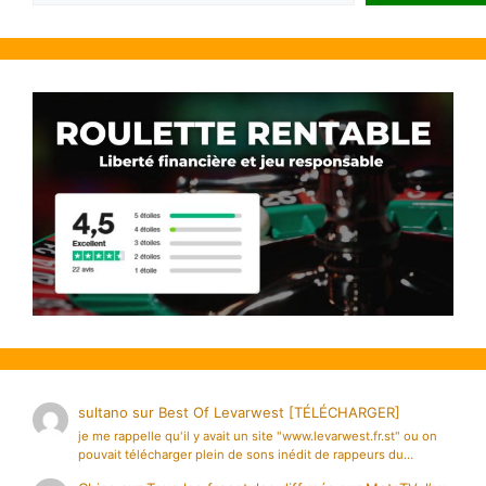
sultano
sur
Best Of Levarwest [TÉLÉCHARGER]
je me rappelle qu'il y avait un site "www.levarwest.fr.st" ou on
pouvait télécharger plein de sons inédit de rappeurs du…