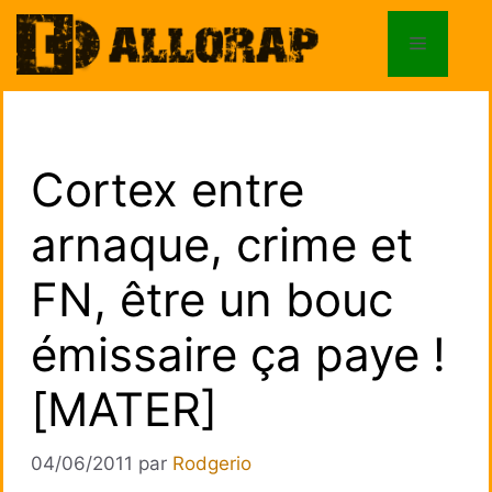
Aller
au
Menu
contenu
Cortex entre
arnaque, crime et
FN, être un bouc
émissaire ça paye !
[MATER]
04/06/2011
par
Rodgerio