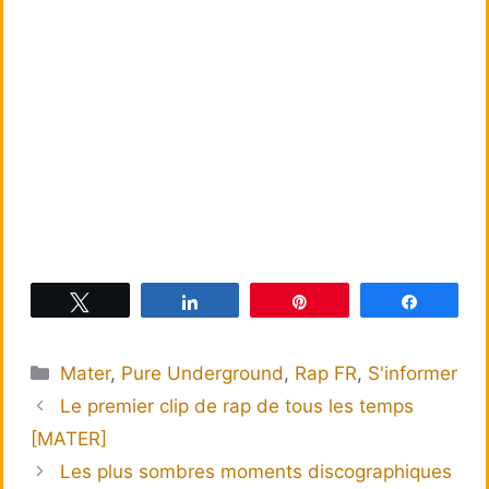
Tweetez
Partagez
Épingle
Partagez
Catégories
Mater
,
Pure Underground
,
Rap FR
,
S'informer
Le premier clip de rap de tous les temps
[MATER]
Les plus sombres moments discographiques