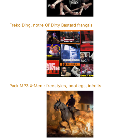
Freko Ding, notre Ol’ Dirty Bastard français
Pack MP3 X-Men : freestyles, bootlegs, inédits