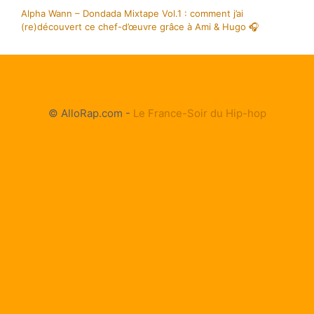
Alpha Wann – Dondada Mixtape Vol.1 : comment j’ai
(re)découvert ce chef-d’œuvre grâce à Ami & Hugo 🎧
© AlloRap.com -
Le France-Soir du Hip-hop