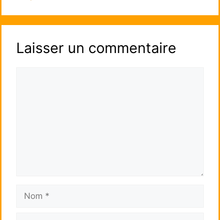
Laisser un commentaire
Commentaire
Nom
E-