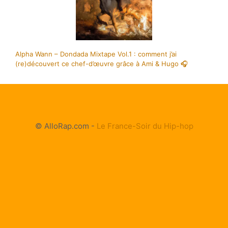
Alpha Wann – Dondada Mixtape Vol.1 : comment j’ai
(re)découvert ce chef-d’œuvre grâce à Ami & Hugo 🎧
© AlloRap.com -
Le France-Soir du Hip-hop