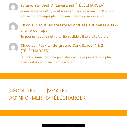
sultano
sur
Best Of Levarwest [TÉLÉCHARGER]
je me rappelle qu'il y avait un site "www.levarwest.fr.st" ou on
pouvait télécharger plein de sons inédit de rappeurs du…
Chico
sur
Tous les freestyles diffusés sur MetaTV, l’ex-
chaîne de Tepa
Tu pourra nous remettre un lien valide s'il te plait . Merci .
Chico
sur
Pack Underground Dark School 1 & 2
[TÉLÉCHARGER]
Un grand merci pour ce pack Pas ce que je préfère non plus
mais certain sont vraiment excellent
▷
ÉCOUTER
▷
MATER
▷
S'INFORMER
▷
TÉLÉCHARGER