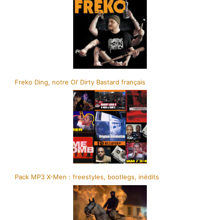
Freko Ding, notre Ol’ Dirty Bastard français
Pack MP3 X-Men : freestyles, bootlegs, inédits