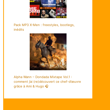
Pack MP3 X-Men : freestyles, bootlegs,
inédits
Alpha Wann – Dondada Mixtape Vol.1 :
comment j’ai (re)découvert ce chef-d’œuvre
grâce à Ami & Hugo 🎧