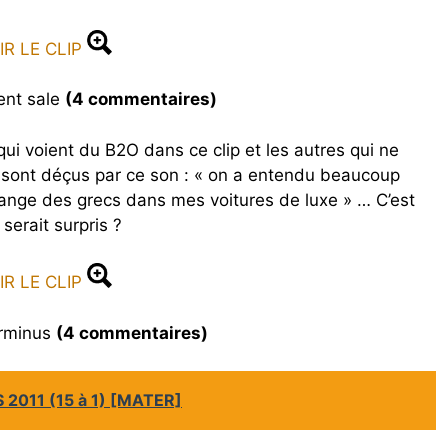
IR LE CLIP
ent sale
(4 commentaires)
qui voient du B2O dans ce clip et les autres qui ne
i sont déçus par ce son : « on a entendu beaucoup
’mange des grecs dans mes voitures de luxe » … C’est
serait surpris ?
IR LE CLIP
erminus
(4 commentaires)
 2011 (15 à 1) [MATER]