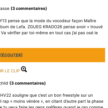
rrasse
(3 commentaires)
 HEY13 pense que la mode du vocodeur façon Maître
l’album de Lefa. ZGUEG KRADO26 pense avoir « trouvé
 Va vérifier par toi-même en tout cas j’ai pas osé le
f [ÉCOUTER]
IR LE CLIP
child
(3 commentaires)
 HV22 souligne que c’est un bon freestyle sur un
il rap « moins vénère », en citant d’autre part la phase
t ce tu veux faire les gens préfères quand je rap comme