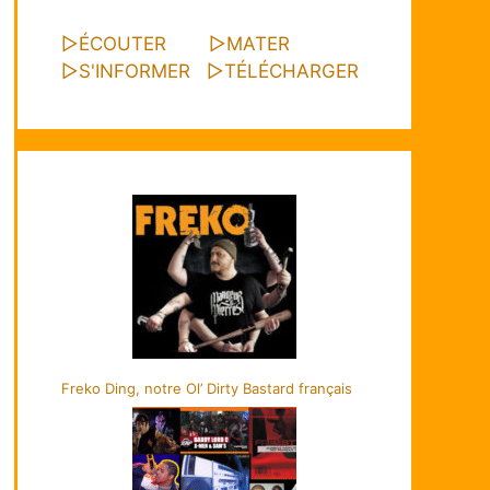
▷
ÉCOUTER
▷
MATER
▷
S'INFORMER
▷
TÉLÉCHARGER
Freko Ding, notre Ol’ Dirty Bastard français