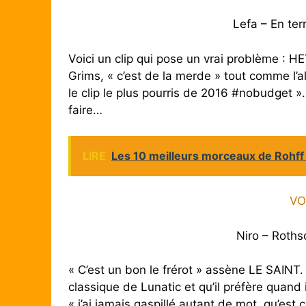
Lefa – En te
Voici un clip qui pose un vrai problème :
Grims, « c’est de la merde » tout comme 
le clip le plus pourris de 2016 #nobudget ».
faire…
LIRE
Les 10 meilleurs morceaux de Rohf
VO
Niro – Roths
« C’est un bon le frérot » assène LE SAINT.
classique de Lunatic et qu’il préfère quand 
« j’ai jamais gaspillé autant de mot, qu’es