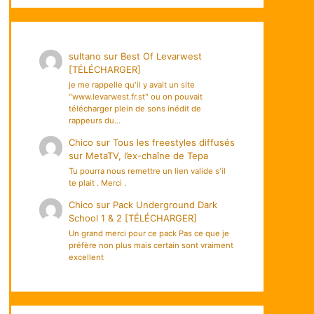
sultano
sur
Best Of Levarwest
[TÉLÉCHARGER]
je me rappelle qu'il y avait un site
"www.levarwest.fr.st" ou on pouvait
télécharger plein de sons inédit de
rappeurs du…
Chico
sur
Tous les freestyles diffusés
sur MetaTV, l’ex-chaîne de Tepa
Tu pourra nous remettre un lien valide s'il
te plait . Merci .
Chico
sur
Pack Underground Dark
School 1 & 2 [TÉLÉCHARGER]
Un grand merci pour ce pack Pas ce que je
préfère non plus mais certain sont vraiment
excellent