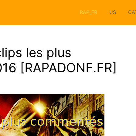
RAP_FR
US
CA
ips les plus
016 [RAPADONF.FR]