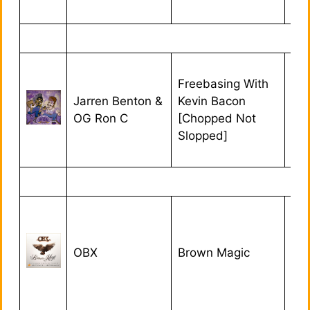
Freebasing With
Jarren Benton &
Kevin Bacon
01/
OG Ron C
[Chopped Not
Slopped]
OBX
Brown Magic
16/