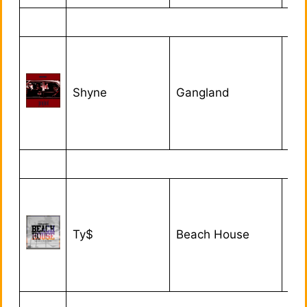
Shyne
Gangland
27
Ty$
Beach House
01/