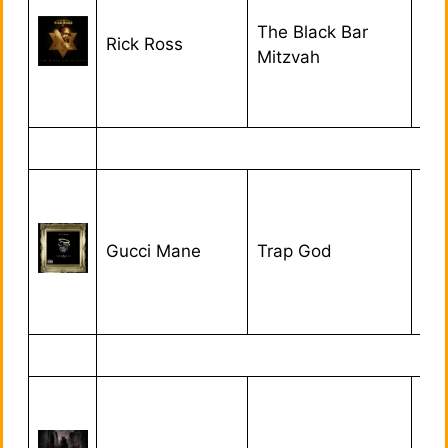
The Black Bar
Rick Ross
09
Mitzvah
Gucci Mane
Trap God
18/