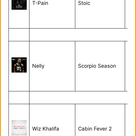
T-Pain
Stoic
01/
Nelly
Scorpio Season
02/
Wiz Khalifa
Cabin Fever 2
16/