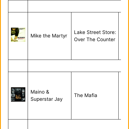
Lake Street Store:
Mike the Martyr
21/
Over The Counter
Maino &
The Mafia
09
Superstar Jay