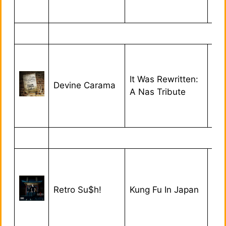
It Was Rewritten:
Devine Carama
02/
A Nas Tribute
Retro Su$h!
Kung Fu In Japan
01/