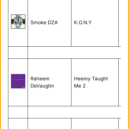
Smoke DZA
K.O.N.Y
03
Raheem
Heemy Taught
01/
DeVaughn
Me 2