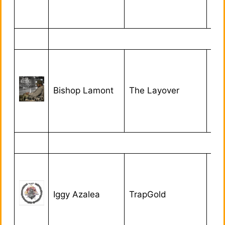
Bishop Lamont
The Layover
04
Iggy Azalea
TrapGold
11/