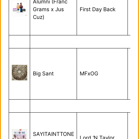
Alumni (Franc
Grams x Jus
First Day Back
08/
Cuz)
Big Sant
MFxOG
09
SAYITAINTTONE
Lord ‘N Taylor
07/