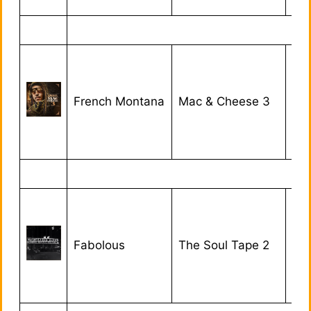
French Montana
Mac & Cheese 3
20/
Fabolous
The Soul Tape 2
22/