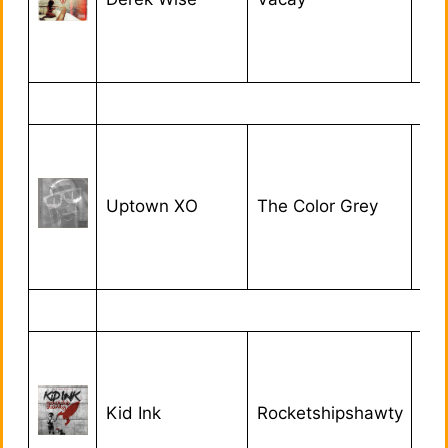
Uptown XO
The Color Grey
01/
Kid Ink
Rocketshipshawty
21/