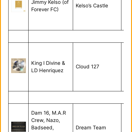
Jimmy Kelso (of
Kelso’s Castle
11/
Forever FC)
King I Divine &
Cloud 127
17/
LD Henriquez
Dam 16, M.A.R
Crew, Nazo,
Badseed,
Dream Team
05/