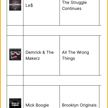
The Struggle
Le$
24/
Continues
Demrick & The
All The Wrong
11/
Makerz
Things
Mick Boogie
Brooklyn Originals
31/