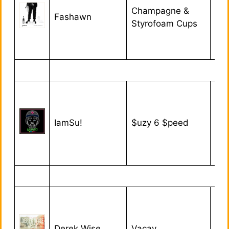
Champagne &
Fashawn
20/
Styrofoam Cups
IamSu!
$uzy 6 $peed
10/
Derek Wise
Vacay
31/