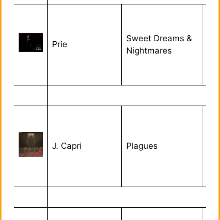
Sweet Dreams &
Prie
27
Nightmares
J. Capri
Plagues
01/