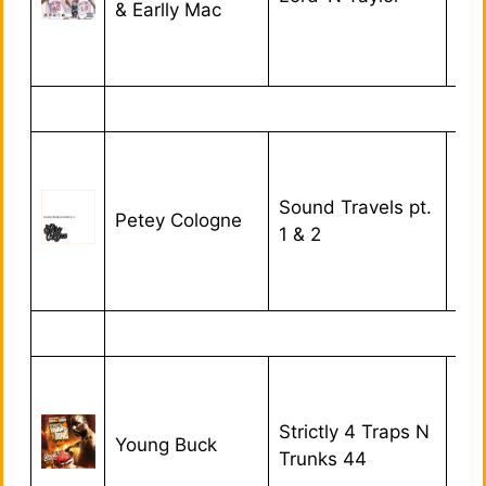
& Earlly Mac
Sound Travels pt.
Petey Cologne
10/
1 & 2
Strictly 4 Traps N
Young Buck
31/
Trunks 44