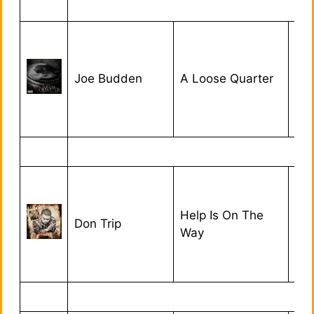
Joe Budden
A Loose Quarter
21/
Help Is On The
Don Trip
31/
Way