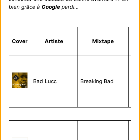
bien grâce à
Google
pardi…
Cover
Artiste
Mixtape
Bad Lucc
Breaking Bad
1/1