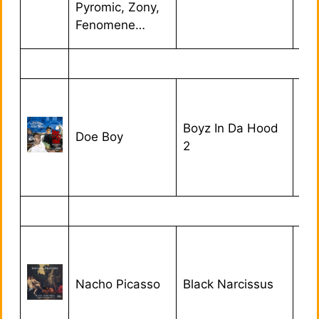
Pyromic, Zony,
Fenomene…
Boyz In Da Hood
Doe Boy
09/
2
Nacho Picasso
Black Narcissus
23/