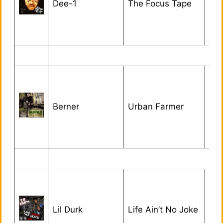
Dee-1
The Focus Tape
09
Berner
Urban Farmer
02/
Lil Durk
Life Ain’t No Joke
20/