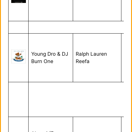
Young Dro & DJ
Ralph Lauren
27
Burn One
Reefa