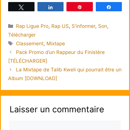
Tweetez
Partagez
Épingle
Partagez
Catégories
Rap Ligue Pro
,
Rap US
,
S'informer
,
Son
,
Télécharger
Étiquettes
Classement
,
Mixtape
Pack Promo d’un Rappeur du Finistère
[TÉLÉCHARGER]
La Mixtape de Talib Kweli qui pourrait être un
Album [DOWNLOAD]
Laisser un commentaire
Commentaire