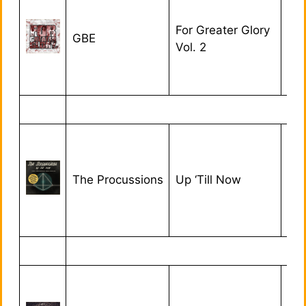
For Greater Glory
GBE
21/
Vol. 2
The Procussions
Up ‘Till Now
01/