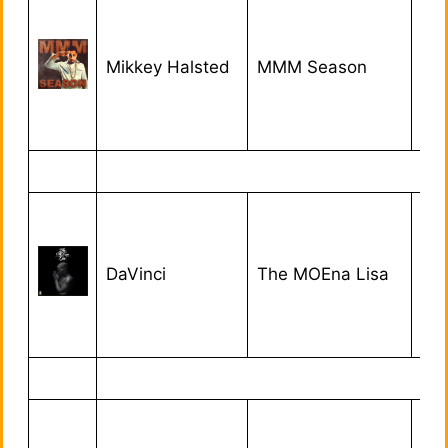
Mikkey Halsted
MMM Season
26
DaVinci
The MOEna Lisa
06/