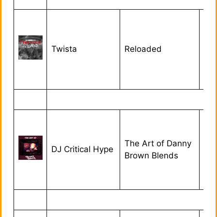
Twista
Reloaded
02/
The Art of Danny
DJ Critical Hype
08/
Brown Blends