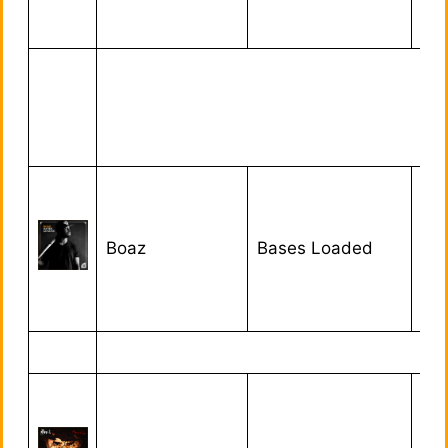
Boaz
Bases Loaded
28