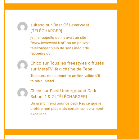
sultano
sur
Best Of Levarwest
[TÉLÉCHARGER]
je me rappelle qu'il y avait un site
"www.levarwest.fr.st" ou on pouvait
télécharger plein de sons inédit de
rappeurs du…
Chico
sur
Tous les freestyles diffusés
sur MetaTV, l’ex-chaîne de Tepa
Tu pourra nous remettre un lien valide s'il
te plait . Merci .
Chico
sur
Pack Underground Dark
School 1 & 2 [TÉLÉCHARGER]
Un grand merci pour ce pack Pas ce que je
préfère non plus mais certain sont vraiment
excellent