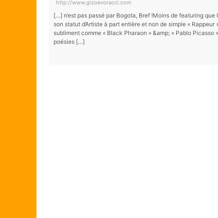
http://www.gizoevoracci.com
[…] n’est pas passé par Bogota, Bref !Moins de featuring que
son statut d’Artiste à part entière et non de simple « Rappeur
subliment comme « Black Pharaon » &amp; « Pablo Picasso » 
poésies […]