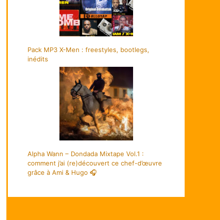
Pack MP3 X-Men : freestyles, bootlegs,
inédits
Alpha Wann – Dondada Mixtape Vol.1 :
comment j’ai (re)découvert ce chef-d’œuvre
grâce à Ami & Hugo 🎧