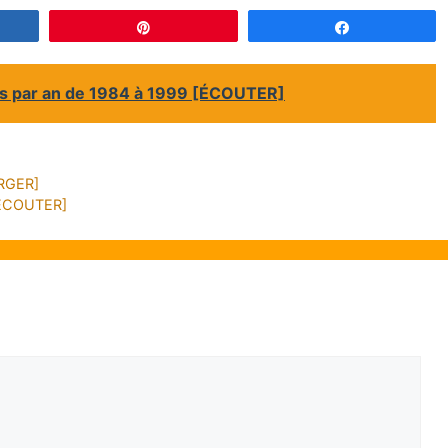
gez
Épingle
Partagez
çais par an de 1984 à 1999 [ÉCOUTER]
ARGER]
 [ÉCOUTER]