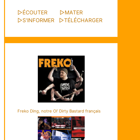
▷
ÉCOUTER
▷
MATER
▷
S'INFORMER
▷
TÉLÉCHARGER
Freko Ding, notre Ol’ Dirty Bastard français