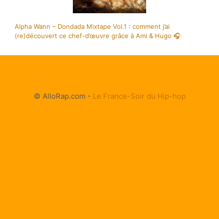
Alpha Wann – Dondada Mixtape Vol.1 : comment j’ai
(re)découvert ce chef-d’œuvre grâce à Ami & Hugo 🎧
© AlloRap.com -
Le France-Soir du Hip-hop