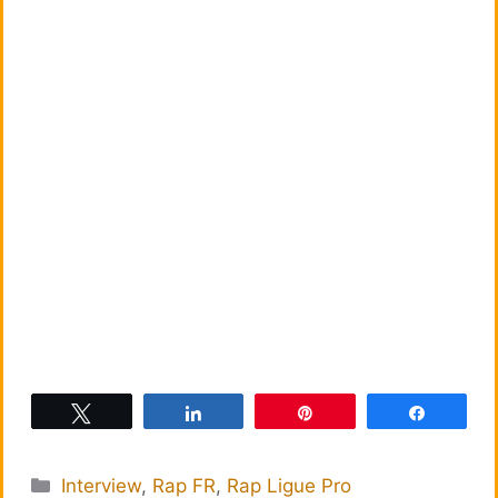
Tweetez
Partagez
Épingle
Partagez
Catégories
Interview
,
Rap FR
,
Rap Ligue Pro