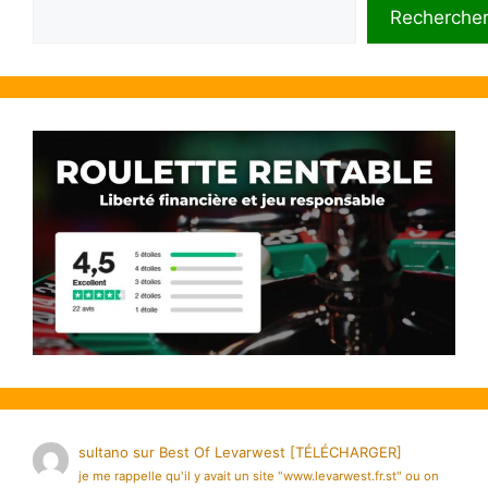
Rechercher
Recherche
sultano
sur
Best Of Levarwest [TÉLÉCHARGER]
je me rappelle qu'il y avait un site "www.levarwest.fr.st" ou on