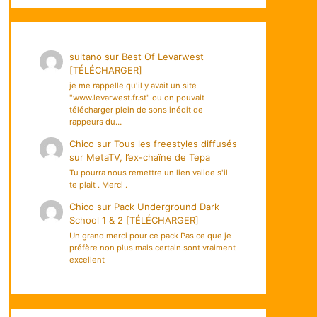
sultano
sur
Best Of Levarwest
[TÉLÉCHARGER]
je me rappelle qu'il y avait un site
"www.levarwest.fr.st" ou on pouvait
télécharger plein de sons inédit de
rappeurs du…
Chico
sur
Tous les freestyles diffusés
sur MetaTV, l’ex-chaîne de Tepa
Tu pourra nous remettre un lien valide s'il
te plait . Merci .
Chico
sur
Pack Underground Dark
School 1 & 2 [TÉLÉCHARGER]
Un grand merci pour ce pack Pas ce que je
préfère non plus mais certain sont vraiment
excellent