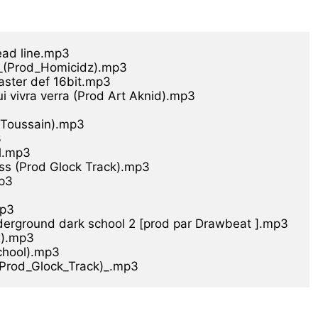
d line.mp3

e_(Prod_Homicidz).mp3

ster def 16bit.mp3

ivra verra (Prod Art Aknid).mp3

 Toussain).mp3



.mp3

ss (Prod Glock Track).mp3

p3

p3

erground dark school 2 [prod par Drawbeat ].mp3

).mp3

chool).mp3
