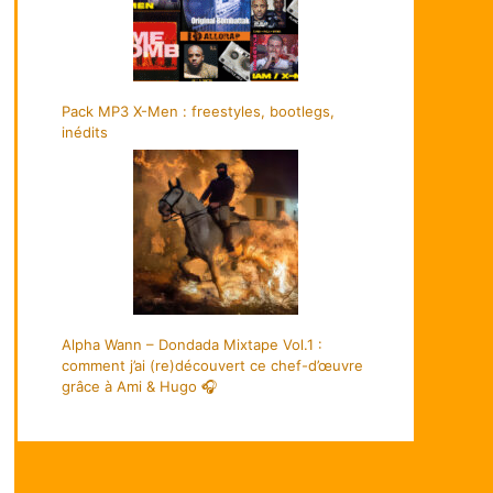
Pack MP3 X-Men : freestyles, bootlegs,
inédits
Alpha Wann – Dondada Mixtape Vol.1 :
comment j’ai (re)découvert ce chef-d’œuvre
grâce à Ami & Hugo 🎧