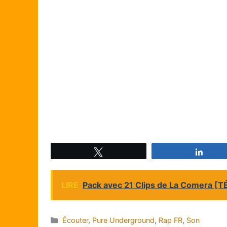
Tweetez
Parta
LIRE
Pack avec 21 Clips de La Comera 
Catégories
Écouter
,
Pure Underground
,
Rap FR
,
Son