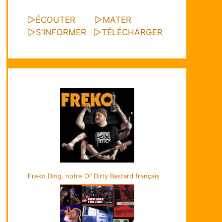
▷
ÉCOUTER
▷
MATER
▷
S'INFORMER
▷
TÉLÉCHARGER
Freko Ding, notre Ol’ Dirty Bastard français