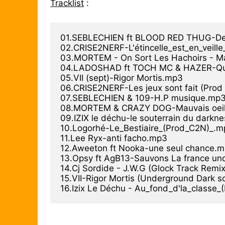
Tracklist
:
01.SEBLECHIEN ft BLOOD RED THUG-Dea
02.CRISE2NERF-L'étincelle_est_en_veill
03.MORTEM - On Sort Les Hachoirs - Ma
04.LADOSHAD ft TOCH MC & HAZER-Qui v
05.VII (sept)-Rigor Mortis.mp3

06.CRISE2NERF-Les jeux sont fait (Prod
07.SEBLECHIEN & 109-H.P musique.mp3
08.MORTEM & CRAZY DOG-Mauvais oeil
09.IZIX le déchu-le souterrain du darkne
10.Logorhé-Le_Bestiaire_(Prod_C2N)_.m
11.Lee Ryx-anti facho.mp3

12.Aweeton ft Nooka-une seul chance.m
13.Opsy ft AgB13-Sauvons La france und
14.Cj Sordide - J.W.G (Glock Track Remix
15.VII-Rigor Mortis (Underground Dark s