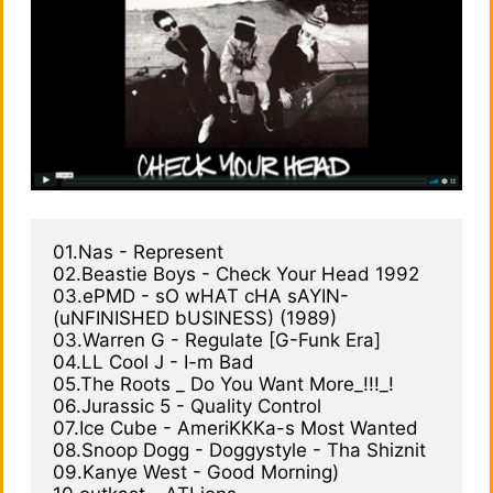
01.Nas - Represent

02.Beastie Boys - Check Your Head 1992

03.ePMD - sO wHAT cHA sAYIN- 
(uNFINISHED bUSINESS) (1989)

03.Warren G - Regulate [G-Funk Era]

04.LL Cool J - I-m Bad

05.The Roots _ Do You Want More_!!!_!

06.Jurassic 5 - Quality Control

07.Ice Cube - AmeriKKKa-s Most Wanted

08.Snoop Dogg - Doggystyle - Tha Shiznit

09.Kanye West - Good Morning)
