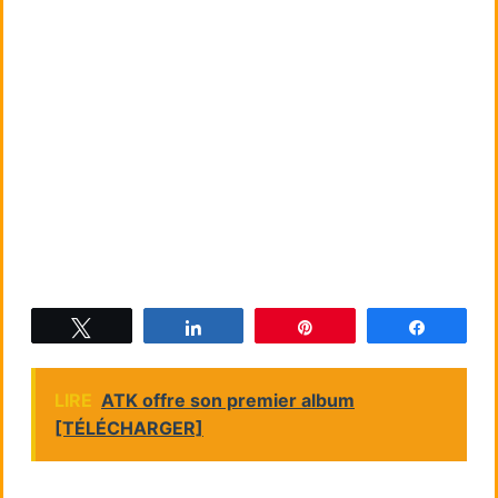
Tweetez
Partagez
Épingle
Partagez
LIRE
ATK offre son premier album
[TÉLÉCHARGER]