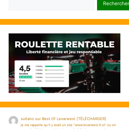
Rechercher
Recherche
sultano
sur
Best Of Levarwest [TÉLÉCHARGER]
je me rappelle qu'il y avait un site "www.levarwest.fr.st" ou on