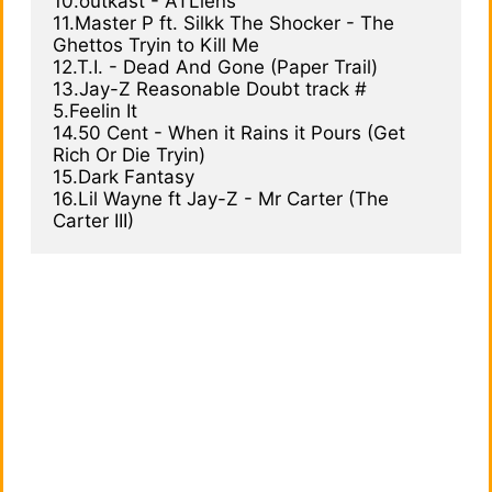
10.outkast - ATLiens

11.Master P ft. Silkk The Shocker - The 
Ghettos Tryin to Kill Me

12.T.I. - Dead And Gone (Paper Trail)

13.Jay-Z Reasonable Doubt track # 
5.Feelin It

14.50 Cent - When it Rains it Pours (Get 
Rich Or Die Tryin)

15.Dark Fantasy

16.Lil Wayne ft Jay-Z - Mr Carter (The 