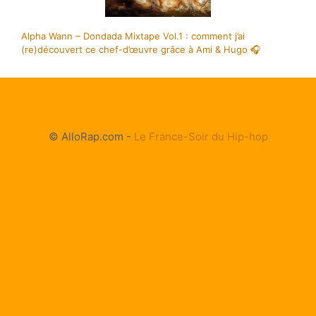
Alpha Wann – Dondada Mixtape Vol.1 : comment j’ai
(re)découvert ce chef-d’œuvre grâce à Ami & Hugo 🎧
© AlloRap.com -
Le France-Soir du Hip-hop