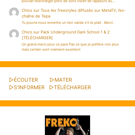
pouvait télécharger plein de sons inédit de rappeurs du…
Chico
sur
Tous les freestyles diffusés sur MetaTV, l’ex-
chaîne de Tepa
Tu pourra nous remettre un lien valide s'il te plait . Merci .
Chico
sur
Pack Underground Dark School 1 & 2
[TÉLÉCHARGER]
Un grand merci pour ce pack Pas ce que je préfère non plus
mais certain sont vraiment excellent
▷
ÉCOUTER
▷
MATER
▷
S'INFORMER
▷
TÉLÉCHARGER