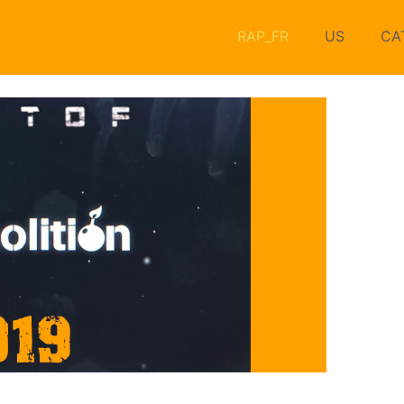
RAP_FR
US
CA