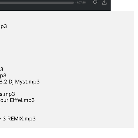
p3

3

p3

88.2 Dj Myst.mp3

s.mp3

our Eiffel.mp3


