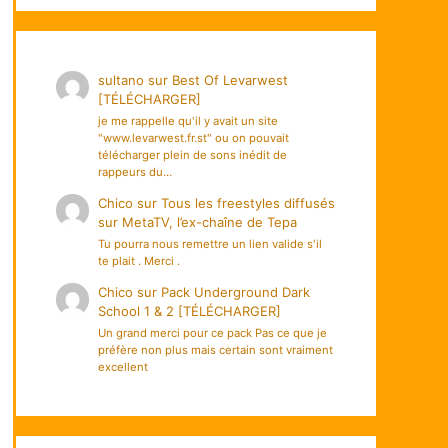
sultano
sur
Best Of Levarwest
[TÉLÉCHARGER]
je me rappelle qu'il y avait un site
"www.levarwest.fr.st" ou on pouvait
télécharger plein de sons inédit de
rappeurs du…
Chico
sur
Tous les freestyles diffusés
sur MetaTV, l’ex-chaîne de Tepa
Tu pourra nous remettre un lien valide s'il
te plait . Merci .
Chico
sur
Pack Underground Dark
School 1 & 2 [TÉLÉCHARGER]
Un grand merci pour ce pack Pas ce que je
préfère non plus mais certain sont vraiment
excellent