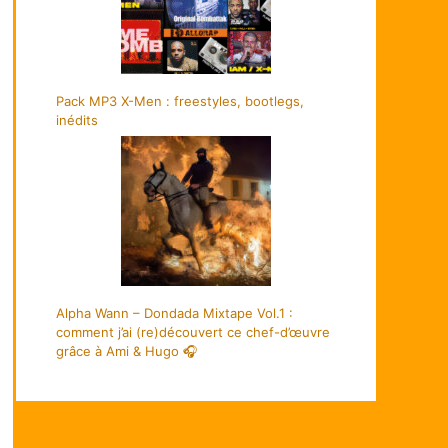
Pack MP3 X-Men : freestyles, bootlegs,
inédits
Alpha Wann – Dondada Mixtape Vol.1 :
comment j’ai (re)découvert ce chef-d’œuvre
grâce à Ami & Hugo 🎧