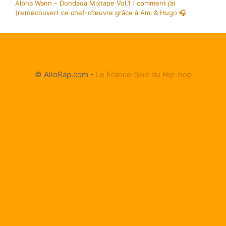
Alpha Wann – Dondada Mixtape Vol.1 : comment j’ai
(re)découvert ce chef-d’œuvre grâce à Ami & Hugo 🎧
© AlloRap.com -
Le France-Soir du Hip-hop