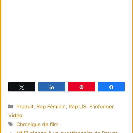
Tweetez
Partagez
Épingle
Partagez
Catégories
Produit
,
Rap Féminin
,
Rap US
,
S'informer
,
Vidéo
Étiquettes
Chronique de film