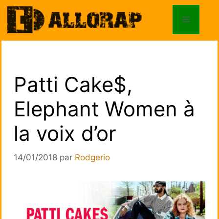
Aller
au
Menu
contenu
Patti Cake$,
Elephant Women à
la voix d’or
14/01/2018
par
Rodgerio