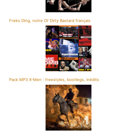
Freko Ding, notre Ol’ Dirty Bastard français
Pack MP3 X-Men : freestyles, bootlegs, inédits