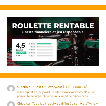
sultano
sur
Best Of Levarwest [TÉLÉCHARGER]
je me rappelle qu'il y avait un site "www.levarwest.fr.st" ou on
pouvait télécharger plein de sons inédit de rappeurs du…
Chico
sur
Tous les freestyles diffusés sur MetaTV, l’ex-