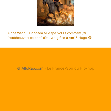
Alpha Wann – Dondada Mixtape Vol.1 : comment j’ai
(re)découvert ce chef-d’œuvre grâce à Ami & Hugo 🎧
© AlloRap.com -
Le France-Soir du Hip-hop