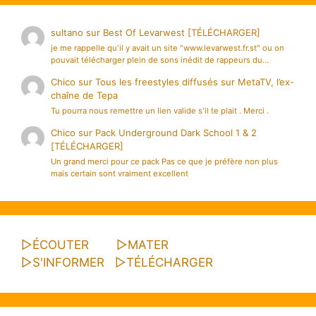
sultano
sur
Best Of Levarwest [TÉLÉCHARGER]
je me rappelle qu'il y avait un site "www.levarwest.fr.st" ou on
pouvait télécharger plein de sons inédit de rappeurs du…
Chico
sur
Tous les freestyles diffusés sur MetaTV, l’ex-
chaîne de Tepa
Tu pourra nous remettre un lien valide s'il te plait . Merci .
Chico
sur
Pack Underground Dark School 1 & 2
[TÉLÉCHARGER]
Un grand merci pour ce pack Pas ce que je préfère non plus
mais certain sont vraiment excellent
▷
ÉCOUTER
▷
MATER
▷
S'INFORMER
▷
TÉLÉCHARGER