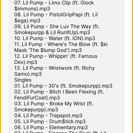
07. Lil Pump - Limo Clip (ft. Glock 
$immons).mp3

08. Lil Pump - PistolGripPapi (ft. Lil 
$ega).mp3

09. Lil Pump - She Luv The Way (ft. 
Smokepurpp & Lil RunItUp).mp3

10. Lil Pump - Water (ft. iON).mp3

11. Lil Pump - Where's The Blow (ft. $ki 
Mask 'The $lump God').mp3

12. Lil Pump - Whippin' (ft. Famous 
Dex).mp3

13. Lil Pump - Wristwork (ft. Richy 
Samo).mp3

Singles

01. Lil Pump - 30's (ft. Smokepurpp).mp3

02. Lil Pump - Bitch I Been Flexing (ft. 
FendiFurCoat).mp3

03. Lil Pump - Broke My Wrist (ft. 
Smokepurpp).mp3

04. Lil Pump - Trapspot.mp3

05. Lil Pump - Drum$tick.mp3

06. Lil Pump - Elementary.mp3
