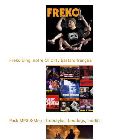
Freko Ding, notre Ol’ Dirty Bastard français
Pack MP3 X-Men : freestyles, bootlegs, inédits