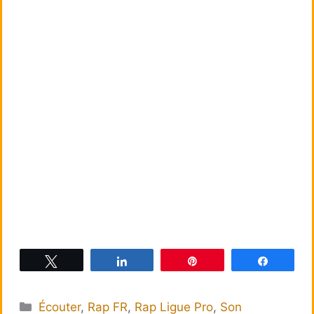
Tweetez
Partagez
Épingle
Partagez
Catégories
Écouter
,
Rap FR
,
Rap Ligue Pro
,
Son