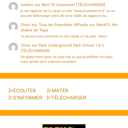
sultano
sur
Best Of Levarwest [TÉLÉCHARGER]
je me rappelle qu'il y avait un site "www.levarwest.fr.st" ou on
pouvait télécharger plein de sons inédit de rappeurs du…
Chico
sur
Tous les freestyles diffusés sur MetaTV, l’ex-
chaîne de Tepa
Tu pourra nous remettre un lien valide s'il te plait . Merci .
Chico
sur
Pack Underground Dark School 1 & 2
[TÉLÉCHARGER]
Un grand merci pour ce pack Pas ce que je préfère non plus
mais certain sont vraiment excellent
▷
ÉCOUTER
▷
MATER
▷
S'INFORMER
▷
TÉLÉCHARGER