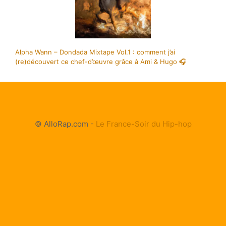
Alpha Wann – Dondada Mixtape Vol.1 : comment j’ai
(re)découvert ce chef-d’œuvre grâce à Ami & Hugo 🎧
© AlloRap.com -
Le France-Soir du Hip-hop