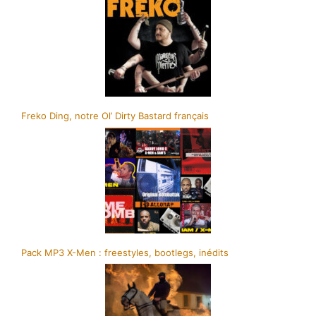
Freko Ding, notre Ol’ Dirty Bastard français
Pack MP3 X-Men : freestyles, bootlegs, inédits