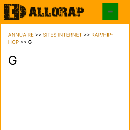
Aller
au
Menu
contenu
ANNUAIRE
>>
SITES INTERNET
>>
RAP/HIP-
HOP
>>
G
G