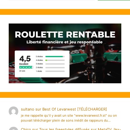
sultano
sur
Best Of Levarwest [TÉLÉCHARGER]
je me rappelle qu'il y avait un site "www.levarwest.fr.st" ou on
pouvait télécharger plein de sons inédit de rappeurs du…
Chico
sur
Tous les freestyles diffusés sur MetaTV, l’ex-