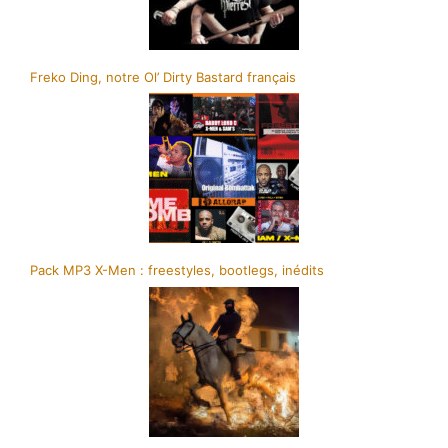
Freko Ding, notre Ol’ Dirty Bastard français
Pack MP3 X-Men : freestyles, bootlegs, inédits