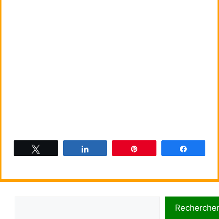
Tweetez
Partagez
Épingle
Partagez
Rechercher
Recherche