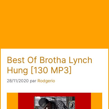
Best Of Brotha Lynch
Hung [130 MP3]
28/11/2020
par
Rodgerio