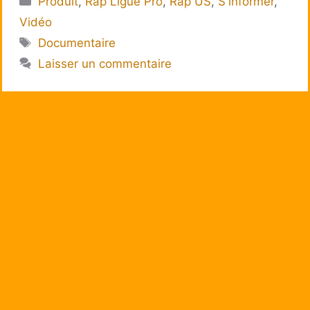
Produit
,
Rap Ligue Pro
,
Rap US
,
S'informer
,
Vidéo
Étiquettes
Documentaire
Laisser un commentaire