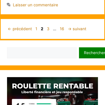
Laisser un commentaire
Page
Page
Page
Page
←
précédent
1
2
3
…
16
→
suivant
Rechercher
Recherche