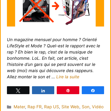
Un magazine mensuel pour homme ? Orienté
LifeStyle et Mode ? Quel-est le rapport avec le
rap ? Eh bien le rap, c’est de la musique de
bonhomme. LoL. En fait, cet article, c’est
l’histoire d’un gars qui se perd souvent sur le
web (moi) mais qui découvre des rappeurs.
Allez monter le son et …
Lire la suite
Tweetez
Partagez
Épingle
Partagez
Catégories
Mater
,
Rap FR
,
Rap US
,
Site Web
,
Son
,
Vidéo