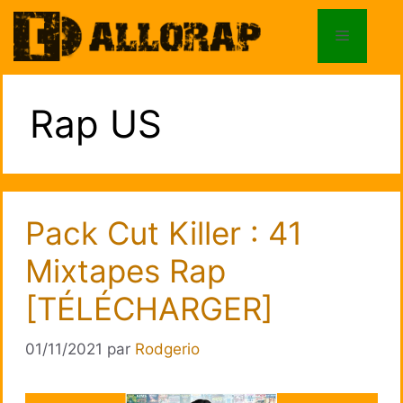
Aller
au
Menu
contenu
Rap US
Pack Cut Killer : 41
Mixtapes Rap
[TÉLÉCHARGER]
01/11/2021
par
Rodgerio