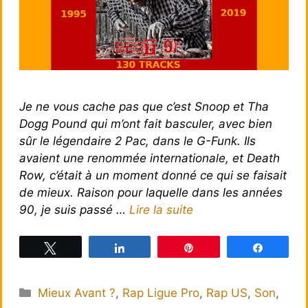
Je ne vous cache pas que c’est Snoop et Tha
Dogg Pound qui m’ont fait basculer, avec bien
sûr le légendaire 2 Pac, dans le G-Funk. Ils
avaient une renommée internationale, et Death
Row, c’était à un moment donné ce qui se faisait
de mieux. Raison pour laquelle dans les années
90, je suis passé …
Lire la suite
Tweetez
Partagez
Épingle
Partagez
Catégories
Mieux Avant ?
,
Rap Ligue Pro
,
Rap US
,
Son
,