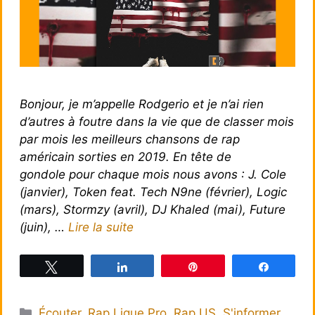
Bonjour, je m’appelle Rodgerio et je n’ai rien
d’autres à foutre dans la vie que de classer mois
par mois les meilleurs chansons de rap
américain sorties en 2019. En tête de
gondole pour chaque mois nous avons : J. Cole
(janvier), Token feat. Tech N9ne (février), Logic
(mars), Stormzy (avril), DJ Khaled (mai), Future
(juin), …
Lire la suite
Tweetez
Partagez
Épingle
Partagez
Catégories
Écouter
,
Rap Ligue Pro
,
Rap US
,
S'informer
,