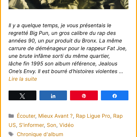
Il y a quelque temps, je vous présentais le
regretté Big Pun, un gros calibre du rap des
années 90, un pur produit du Bronx. La même
carrure de déménageur pour le rappeur Fat Joe,
une brute infâme sorti du même quartier,
lâche fin 1995 son album référence, Jealous
One’s Envy. Il est bourré d’histoires violentes …
Lire la suite
Tweetez
Partagez
Épingle
Partagez
Catégories
Écouter
,
Mieux Avant ?
,
Rap Ligue Pro
,
Rap
US
,
S'informer
,
Son
,
Vidéo
Étiquettes
Chronique d'album