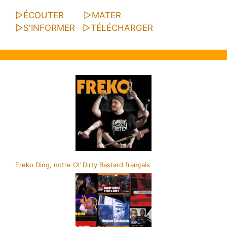
▷
ÉCOUTER
▷
MATER
▷
S'INFORMER
▷
TÉLÉCHARGER
Freko Ding, notre Ol’ Dirty Bastard français