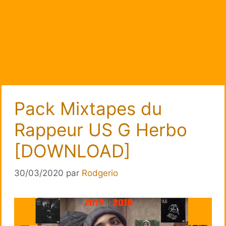
Pack Mixtapes du
Rappeur US G Herbo
[DOWNLOAD]
30/03/2020
par
Rodgerio