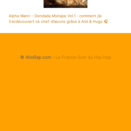
Alpha Wann – Dondada Mixtape Vol.1 : comment j’ai
(re)découvert ce chef-d’œuvre grâce à Ami & Hugo 🎧
© AlloRap.com -
Le France-Soir du Hip-hop