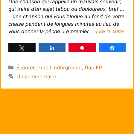
Une chanson qui rappelle un mauvais souvenir,
qui traite d’un sujet tabou ou douloureux, bref …
…une chanson qui vous bloque au fond de votre
chaise pendant de longues minutes au lieu de
vous donner la pêche. Le premier …
Lire la suite
Tweetez
Partagez
Épingle
Partagez
Catégories
Écouter
,
Pure Underground
,
Rap FR
Un commentaire