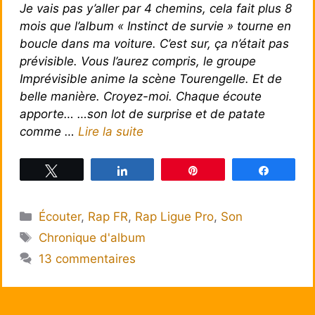
Je vais pas y’aller par 4 chemins, cela fait plus 8
mois que l’album « Instinct de survie » tourne en
boucle dans ma voiture. C’est sur, ça n’était pas
prévisible. Vous l’aurez compris, le groupe
Imprévisible anime la scène Tourengelle. Et de
belle manière. Croyez-moi. Chaque écoute
apporte… …son lot de surprise et de patate
comme …
Lire la suite
Tweetez
Partagez
Épingle
Partagez
Catégories
Écouter
,
Rap FR
,
Rap Ligue Pro
,
Son
Étiquettes
Chronique d'album
13 commentaires