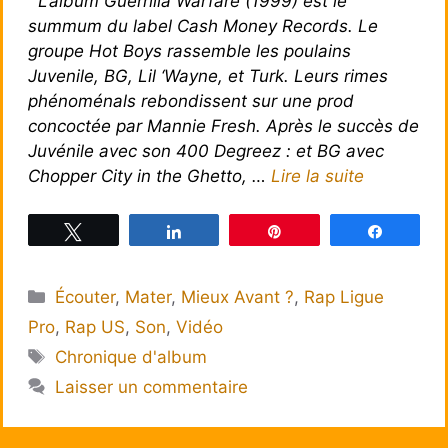
L’album Guerrilla Warfare (1999) est le
summum du label Cash Money Records. Le
groupe Hot Boys rassemble les poulains
Juvenile, BG, Lil ‘Wayne, et Turk. Leurs rimes
phénoménals rebondissent sur une prod
concoctée par Mannie Fresh. Après le succès de
Juvénile avec son 400 Degreez : et BG avec
Chopper City in the Ghetto, …
Lire la suite
Tweetez
Partagez
Épingle
Partagez
Catégories
Écouter
,
Mater
,
Mieux Avant ?
,
Rap Ligue
Pro
,
Rap US
,
Son
,
Vidéo
Étiquettes
Chronique d'album
Laisser un commentaire