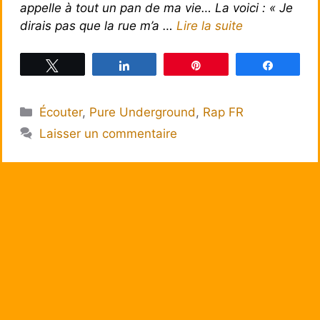
appelle à tout un pan de ma vie… La voici : « Je
dirais pas que la rue m’a …
Lire la suite
Tweetez
Partagez
Épingle
Partagez
Catégories
Écouter
,
Pure Underground
,
Rap FR
Laisser un commentaire