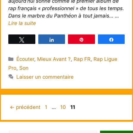
aujourd’hui sonne comme le premier album de
rap français « professionnel » de tous les temps.
Dans le marbre du Panthéon à tout jamais… …
Lire la suite
Tweetez
Partagez
Épingle
Partagez
Catégories
Écouter
,
Mieux Avant ?
,
Rap FR
,
Rap Ligue
Pro
,
Son
Laisser un commentaire
Page
Page
Page
←
précédent
1
…
10
11