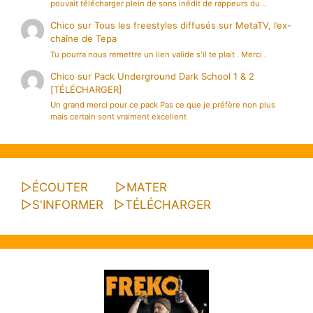
pouvait télécharger plein de sons inédit de rappeurs du…
Chico
sur
Tous les freestyles diffusés sur MetaTV, l’ex-
chaîne de Tepa
Tu pourra nous remettre un lien valide s'il te plait . Merci .
Chico
sur
Pack Underground Dark School 1 & 2
[TÉLÉCHARGER]
Un grand merci pour ce pack Pas ce que je préfère non plus
mais certain sont vraiment excellent
▷
ÉCOUTER
▷
MATER
▷
S'INFORMER
▷
TÉLÉCHARGER