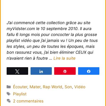
J’ai commencé cette collection grâce au site
myVidster.com le 10 septembre 2010. Il aura
fallu 6 longs mois pour concocter la plus grosse
playlist vidéo que j’ai jamais vu ! Un peu de tous
les styles, un peu de toutes les époques, mais
bon rassurez vous, j’ai bien éliminer CEUX qui
n’avaient rien à foutre …
Lire la suite
Tweetez
Partagez
Épingle
Partagez
Catégories
Écouter
,
Mater
,
Rap World
,
Son
,
Vidéo
Étiquettes
Playlist
2 commentaires