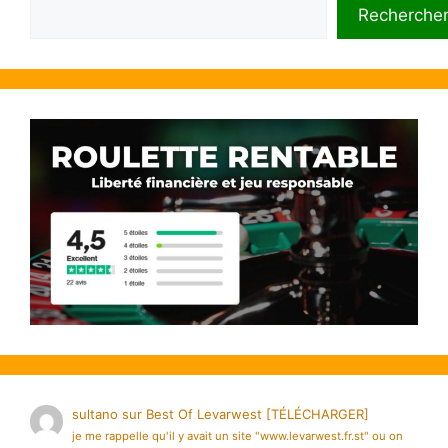
Rechercher
Recherche
sultano
sur
Best Of Levarwest [TÉLÉCHARGER]
je me rappelle qu'il y avait un site "www.levarwest.fr.st" ou on