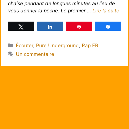
chaise pendant de longues minutes au lieu de
vous donner la pêche. Le premier …
Lire la suite
Tweetez
Partagez
Épingle
Partagez
Catégories
Écouter
,
Pure Underground
,
Rap FR
Un commentaire