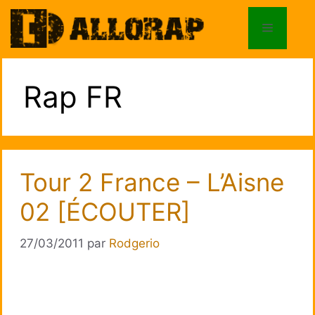
Aller
au
Menu
contenu
Rap FR
Tour 2 France – L’Aisne
02 [ÉCOUTER]
27/03/2011
par
Rodgerio