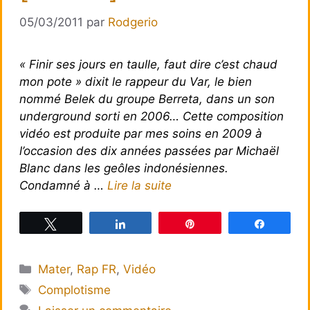
05/03/2011
par
Rodgerio
« Finir ses jours en taulle, faut dire c’est chaud
mon pote » dixit le rappeur du Var, le bien
nommé Belek du groupe Berreta, dans un son
underground sorti en 2006… Cette composition
vidéo est produite par mes soins en 2009 à
l’occasion des dix années passées par Michaël
Blanc dans les geôles indonésiennes.
Condamné à …
Lire la suite
Tweetez
Partagez
Épingle
Partagez
Catégories
Mater
,
Rap FR
,
Vidéo
Étiquettes
Complotisme