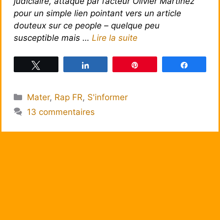
judiciaire, attaqué par l’acteur Olivier Martinez
pour un simple lien pointant vers un article
douteux sur ce people – quelque peu
susceptible mais …
Lire la suite
Tweetez
Partagez
Épingle
Partagez
Catégories
Mater
,
Rap FR
,
S'informer
13 commentaires