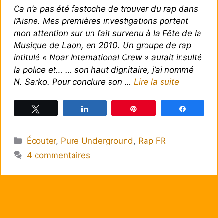
Ca n’a pas été fastoche de trouver du rap dans
l’Aisne. Mes premières investigations portent
mon attention sur un fait survenu à la Fête de la
Musique de Laon, en 2010. Un groupe de rap
intitulé « Noar International Crew » aurait insulté
la police et… … son haut dignitaire, j’ai nommé
N. Sarko. Pour conclure son …
Lire la suite
Tweetez
Partagez
Épingle
Partagez
Catégories
Écouter
,
Pure Underground
,
Rap FR
4 commentaires