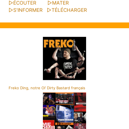
▷
ÉCOUTER
▷
MATER
▷
S'INFORMER
▷
TÉLÉCHARGER
Freko Ding, notre Ol’ Dirty Bastard français