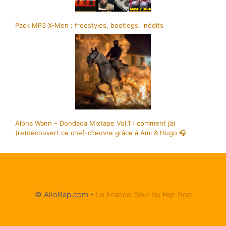
Pack MP3 X-Men : freestyles, bootlegs, inédits
Alpha Wann – Dondada Mixtape Vol.1 : comment j’ai
(re)découvert ce chef-d’œuvre grâce à Ami & Hugo 🎧
© AlloRap.com -
Le France-Soir du Hip-hop