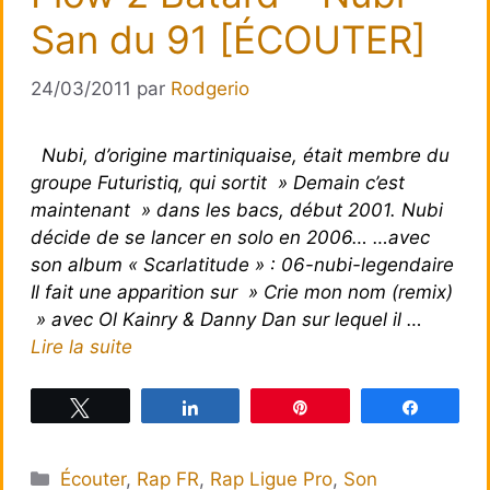
San du 91 [ÉCOUTER]
24/03/2011
par
Rodgerio
Nubi, d’origine martiniquaise, était membre du
groupe Futuristiq, qui sortit » Demain c’est
maintenant » dans les bacs, début 2001. Nubi
décide de se lancer en solo en 2006… …avec
son album « Scarlatitude » : 06-nubi-legendaire
Il fait une apparition sur » Crie mon nom (remix)
» avec Ol Kainry & Danny Dan sur lequel il …
Lire la suite
Tweetez
Partagez
Épingle
Partagez
Catégories
Écouter
,
Rap FR
,
Rap Ligue Pro
,
Son