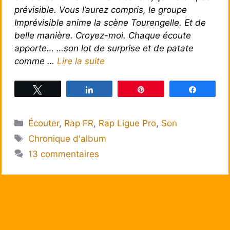
prévisible. Vous l’aurez compris, le groupe
Imprévisible anime la scène Tourengelle. Et de
belle manière. Croyez-moi. Chaque écoute
apporte… …son lot de surprise et de patate
comme …
Lire la suite
Tweetez
Partagez
Épingle
Partagez
Catégories
Écouter
,
Rap FR
,
Rap Ligue Pro
,
Son
Étiquettes
Chronique d'album
13 commentaires