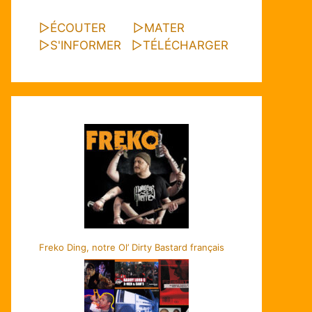
▷
ÉCOUTER
▷
MATER
▷
S'INFORMER
▷
TÉLÉCHARGER
Freko Ding, notre Ol’ Dirty Bastard français