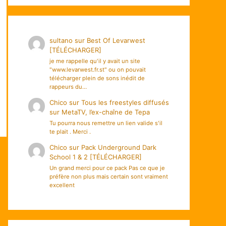
sultano
sur
Best Of Levarwest
[TÉLÉCHARGER]
je me rappelle qu'il y avait un site
"www.levarwest.fr.st" ou on pouvait
télécharger plein de sons inédit de
rappeurs du…
Chico
sur
Tous les freestyles diffusés
sur MetaTV, l’ex-chaîne de Tepa
Tu pourra nous remettre un lien valide s'il
te plait . Merci .
Chico
sur
Pack Underground Dark
School 1 & 2 [TÉLÉCHARGER]
Un grand merci pour ce pack Pas ce que je
préfère non plus mais certain sont vraiment
excellent