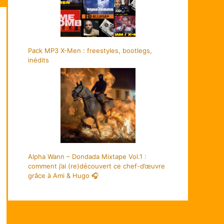
Pack MP3 X-Men : freestyles, bootlegs,
inédits
Alpha Wann – Dondada Mixtape Vol.1 :
comment j’ai (re)découvert ce chef-d’œuvre
grâce à Ami & Hugo 🎧