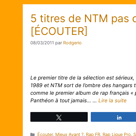
5 titres de NTM pas
[ÉCOUTER]
08/03/2011
par
Rodgerio
Le premier titre de la sélection est sérieu
1989 et NTM sort de l’ombre des hangars t
comme le premier album de rap français « 
Panthéon à tout jamais… …
Lire la suite
Tweetez
Parta
Catégories
Écouter
,
Mieux Avant ?
,
Rap FR
,
Rap Ligue Pro
,
S