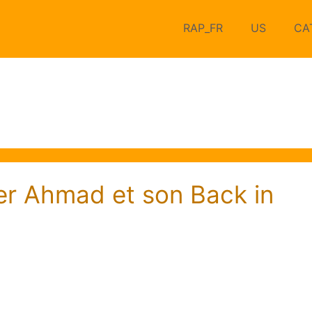
RAP_FR
US
CA
er Ahmad et son Back in