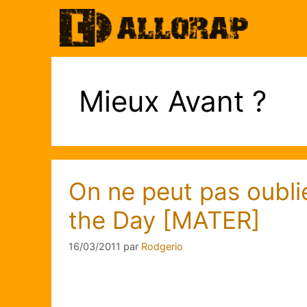
Aller
au
contenu
Mieux Avant ?
On ne peut pas oubli
the Day [MATER]
16/03/2011
par
Rodgerio