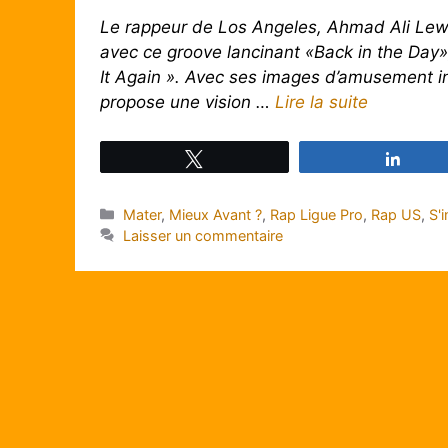
Le rappeur de Los Angeles, Ahmad Ali Lewis,
avec ce groove lancinant «Back in the Day»,
It Again ». Avec ses images d’amusement inn
propose une vision …
Lire la suite
Tweetez
Parta
Catégories
Mater
,
Mieux Avant ?
,
Rap Ligue Pro
,
Rap US
,
S'
Laisser un commentaire