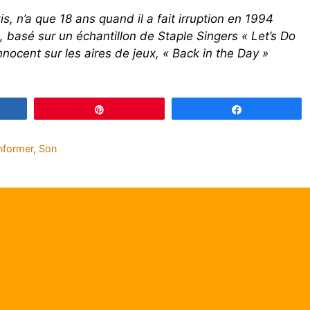
 n’a que 18 ans quand il a fait irruption en 1994
 basé sur un échantillon de Staple Singers « Let’s Do
ocent sur les aires de jeux, « Back in the Day »
gez
Épingle
Partagez
informer
,
Son