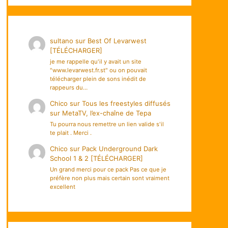
sultano
sur
Best Of Levarwest
[TÉLÉCHARGER]
je me rappelle qu'il y avait un site
"www.levarwest.fr.st" ou on pouvait
télécharger plein de sons inédit de
rappeurs du…
Chico
sur
Tous les freestyles diffusés
sur MetaTV, l’ex-chaîne de Tepa
Tu pourra nous remettre un lien valide s'il
te plait . Merci .
Chico
sur
Pack Underground Dark
School 1 & 2 [TÉLÉCHARGER]
Un grand merci pour ce pack Pas ce que je
préfère non plus mais certain sont vraiment
excellent