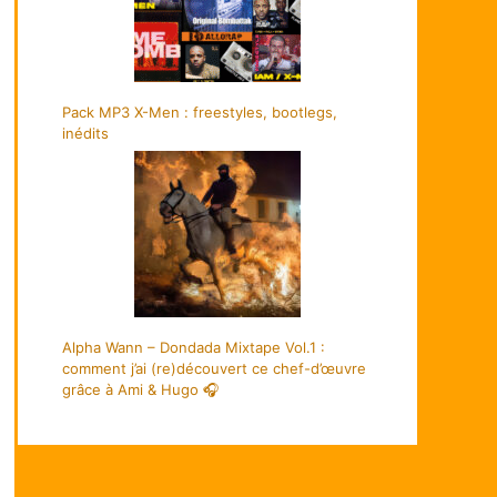
Pack MP3 X-Men : freestyles, bootlegs,
inédits
Alpha Wann – Dondada Mixtape Vol.1 :
comment j’ai (re)découvert ce chef-d’œuvre
grâce à Ami & Hugo 🎧