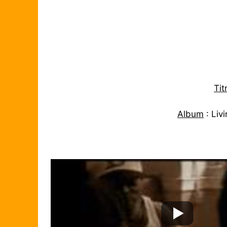
Tit
Album
: Liv