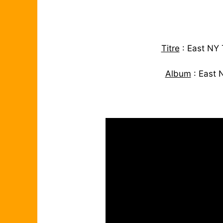
Titre
: East NY 
Album
: East