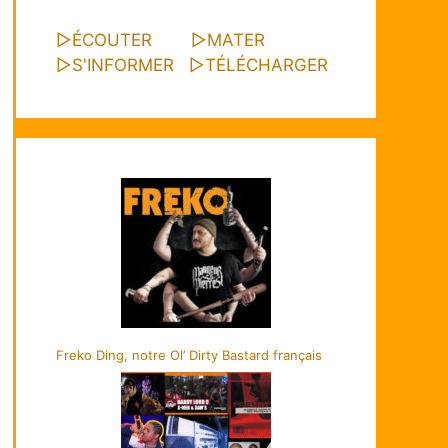
▷
ÉCOUTER
▷
MATER
▷
S'INFORMER
▷
TÉLÉCHARGER
Freko Ding, notre Ol’ Dirty Bastard français