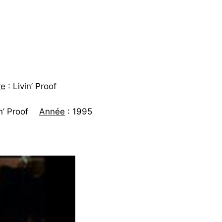
re
: Livin’ Proof
in’ Proof
Année
: 1995