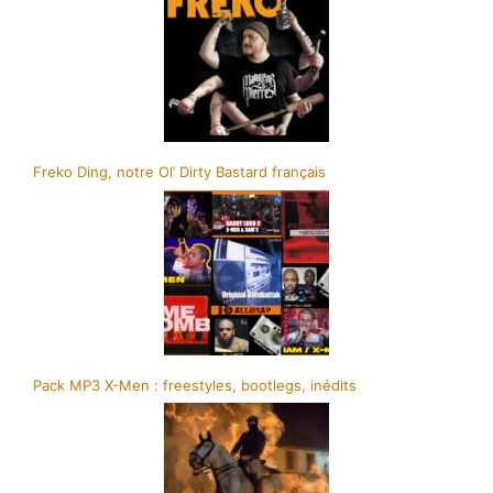
Freko Ding, notre Ol’ Dirty Bastard français
Pack MP3 X-Men : freestyles, bootlegs, inédits