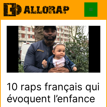
Aller
au
Menu
contenu
10 raps français qui
évoquent l’enfance