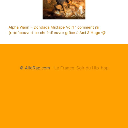
Alpha Wann – Dondada Mixtape Vol.1 : comment j’ai
(re)découvert ce chef-d’œuvre grâce à Ami & Hugo 🎧
© AlloRap.com -
Le France-Soir du Hip-hop