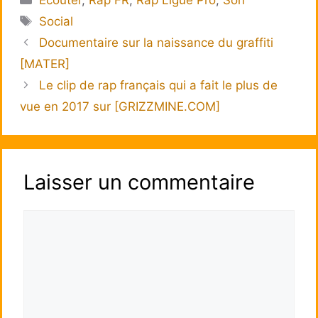
Écouter
,
Rap FR
,
Rap Ligue Pro
,
Son
Étiquettes
Social
Documentaire sur la naissance du graffiti
[MATER]
Le clip de rap français qui a fait le plus de
vue en 2017 sur [GRIZZMINE.COM]
Laisser un commentaire
Commentaire