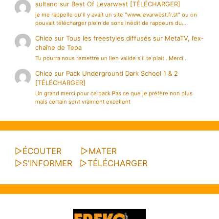
sultano
sur
Best Of Levarwest [TÉLÉCHARGER]
je me rappelle qu'il y avait un site "www.levarwest.fr.st" ou on
pouvait télécharger plein de sons inédit de rappeurs du…
Chico
sur
Tous les freestyles diffusés sur MetaTV, l’ex-
chaîne de Tepa
Tu pourra nous remettre un lien valide s'il te plait . Merci .
Chico
sur
Pack Underground Dark School 1 & 2
[TÉLÉCHARGER]
Un grand merci pour ce pack Pas ce que je préfère non plus
mais certain sont vraiment excellent
▷
ÉCOUTER
▷
MATER
▷
S'INFORMER
▷
TÉLÉCHARGER